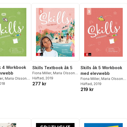
åk 4 Workbook
Skills Textbook åk 5
Skills åk 5 Workbook
evwebb
Fiona Miller
,
Maria Olsson
,
med elevwebb
Rebecka Ungh Wolf
Häftad
, 2019
er
,
Maria Olsson
,
Fiona Miller
,
Maria Olsson
,
277 kr
Ungh Wolf
2018
Rebecka Ungh Wolf
Häftad
, 2019
219 kr