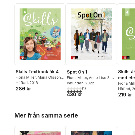
Skills Textbook åk 4
Skills 
Spot On 1
Fiona Miller
,
Maria Olsson
,
med el
Fiona Miller
,
Anne Lise S.
Rebecka Ungh Wolf
Häftad
, 2018
Kvam
Inbunden
,
Pezhman Showghi
, 2022
,
Fiona Mill
286 kr
Annelén T.A. Stenbakken
(
1
)
Rebecka 
Häftad
, 
5,0
utav 5 stjärnor. Totalt antal röster:
430 kr
219 kr
Hoppa över listan
Mer från samma serie