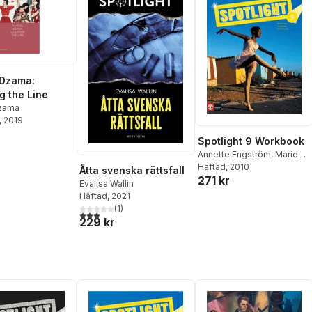
 Dzama:
g the Line
zama
, 2019
Spotlight 9 Workbook
Annette Engström
,
Marie
Wejrum
Häftad
, 2010
,
Randall Jonas
,
Åtta svenska rättsfall
271 kr
Catharina Lantz
Evalisa Wallin
Häftad
, 2021
(
1
)
3,0
utav 5 stjärnor. Totalt antal röster:
229 kr