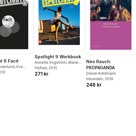
Spotlight 9 Workbook
t 6 Facit
Neo Rauch:
Annette Engström
,
Marie
öderlund
,
Eva
PROPAGANDA
Wejrum
Häftad
, 2010
,
Randall Jonas
,
2010
271 kr
Catharina Lantz
Daniel Kehlmann
Inbunden
, 2019
248 kr