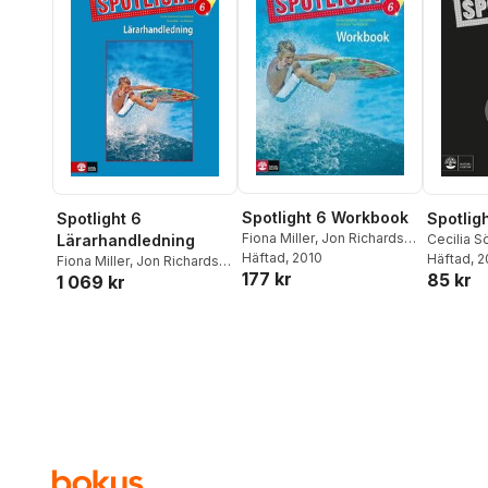
Spotlight 6 Workbook
Spotlight 6
Spotligh
Fiona Miller
,
Jon Richards
,
Lärarhandledning
Cecilia S
Cecilia Söderlund
Häftad
, 2010
,
Eva
Vahlstedt
Häftad
, 
Fiona Miller
,
Jon Richards
,
177 kr
Vahlstedt
85 kr
1 069 kr
Cecilia Söderlund
,
Eva
Vahlstedt