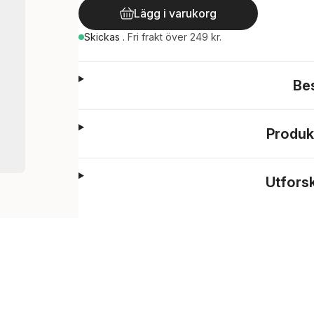
Lägg i varukorg
Skickas
.
Fri frakt över 249 kr.
Be
Produk
Utfors