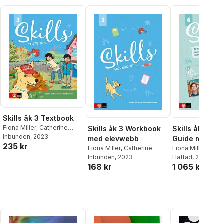
Skills åk 3 Textbook
Fiona Miller
,
Catherine
Skills åk 3 Workbook
Skills åk 6 Te
Edholm
Inbunden
, 2023
med elevwebb
Guide med lä
235 kr
Fiona Miller
,
Catherine
12 mån
Fiona Miller
,
Mari
Edholm
Inbunden
, 2023
Rebecka Ungh W
Häftad
, 2020
168 kr
1 065 kr