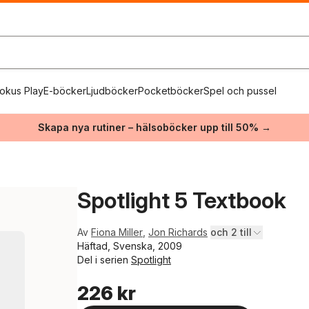
okus Play
E-böcker
Ljudböcker
Pocketböcker
Spel och pussel
Skapa nya rutiner – hälsoböcker upp till 50% →
Spotlight 5 Textbook
Av
Fiona Miller
,
Jon Richards
och 2 till
Häftad, Svenska, 2009
Del i serien
Spotlight
226 kr