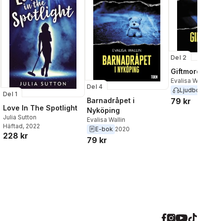
Del 2
Giftmordet i N
Evalisa Wallin
Del 4
Ljudbok
2020
Del 1
Barnadråpet i
79 kr
Love In The Spotlight
Nyköping
Julia Sutton
Evalisa Wallin
Häftad
, 2022
E-bok
2020
228 kr
79 kr