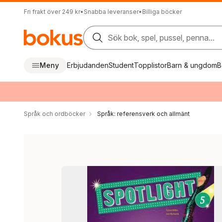
Fri frakt över 249 kr
•
Snabba leveranser
•
Billiga böcker
Sök bok, spel, pussel, penna...
Meny
Erbjudanden
Student
Topplistor
Barn & ungdom
B
Språk och ordböcker
Språk: referensverk och allmänt