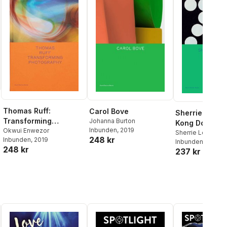
Thomas Ruff:
Carol Bove
Sherrie Levin
Transforming
Johanna Burton
Kong Dominoe
Inbunden
, 2019
Photography
Okwui Enwezor
Sherrie Levine
,
La
248 kr
Inbunden
, 2019
Inbunden
, 2021
248 kr
237 kr