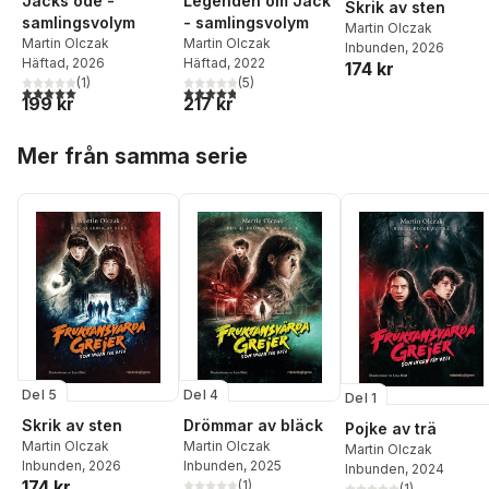
Jacks öde -
Legenden om Jack
Skrik av sten
samlingsvolym
- samlingsvolym
Martin Olczak
Martin Olczak
Martin Olczak
Inbunden
, 2026
Häftad
, 2026
Häftad
, 2022
174 kr
(
1
)
(
5
)
5,0
utav 5 stjärnor. Totalt antal röster:
4,8
utav 5 stjärnor. Totalt antal röster:
199 kr
217 kr
Hoppa över listan
Mer från samma serie
Del 5
Del 4
Del 1
Skrik av sten
Drömmar av bläck
Pojke av trä
Martin Olczak
Martin Olczak
Martin Olczak
Inbunden
, 2026
Inbunden
, 2025
Inbunden
, 2024
174 kr
(
1
)
(
1
)