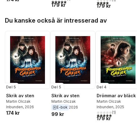
5,0
utav 5 stjärnor. Totalt antal röster:
4,0
utav 5 stjärnor. Tota
179 kr
179 kr
Hoppa över listan
Du kanske också är intresserad av
Del 5
Del 5
Del 4
Skrik av sten
Skrik av sten
Drömmar av bläck
Martin Olczak
Martin Olczak
Martin Olczak
Inbunden
, 2026
Inbunden
, 2025
E-bok
2026
174 kr
(
1
)
99 kr
5,0
utav 5 stjärnor. Tota
179 kr