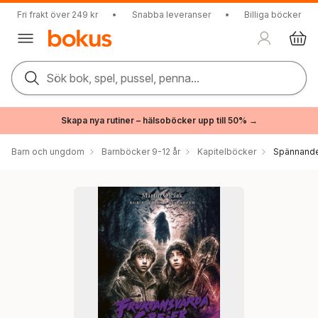
Fri frakt över 249 kr
•
Snabba leveranser
•
Billiga böcker
Sök bok, spel, pussel, penna...
Skapa nya rutiner – hälsoböcker upp till 50% →
Barn och ungdom
Barnböcker 9-12 år
Kapitelböcker
Spännande