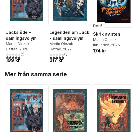
Del 5
Jacks öde -
Legenden om Jack
Skrik av sten
samlingsvolym
- samlingsvolym
Martin Olczak
Martin Olczak
Martin Olczak
Inbunden
, 2026
Häftad
, 2026
Häftad
, 2022
174 kr
(
1
)
(
5
)
5,0
utav 5 stjärnor. Totalt antal röster:
4,8
utav 5 stjärnor. Totalt antal röster:
199 kr
217 kr
Hoppa över listan
Mer från samma serie