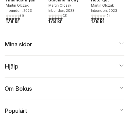
Martin Olczak
Martin Olczak
Martin Olczak
Inbunden
, 2023
Inbunden
, 2023
Inbunden
, 2023
(
1
)
(
3
)
(
2
)
5,0
utav 5 stjärnor. Totalt antal röster:
5,0
utav 5 stjärnor. Totalt antal röster:
4,5
utav 5 stjärnor. Tota
178 kr
178 kr
178 kr
Mina sidor
Hjälp
Om Bokus
Populärt