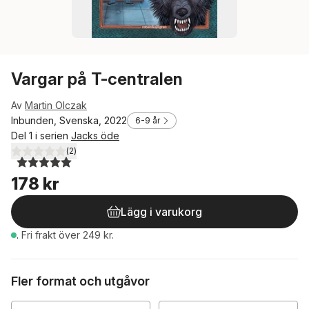
Vargar på T-centralen
Av
Martin Olczak
Inbunden, Svenska, 2022
6-9 år
Del 1 i serien
Jacks öde
(
2
)
5,0
utav 5 stjärnor. Totalt antal röster:
178 kr
Lägg i varukorg
.
Fri frakt över 249 kr.
Fler format och utgåvor