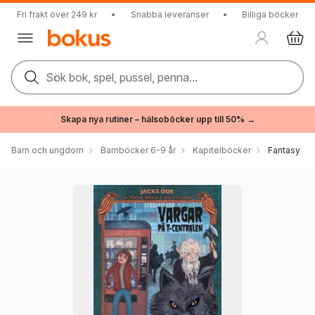
Fri frakt över 249 kr
•
Snabba leveranser
•
Billiga böcker
Sök bok, spel, pussel, penna...
Skapa nya rutiner – hälsoböcker upp till 50% →
Barn och ungdom
Barnböcker 6-9 år
Kapitelböcker
Fantasy