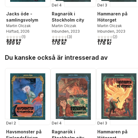
Del 4
Del 3
Jacks öde -
Ragnarök i
Hammaren på
samlingsvolym
Stockholm city
Hötorget
Martin Olczak
Martin Olczak
Martin Olczak
Häftad
, 2026
Inbunden
, 2023
Inbunden
, 2023
(
1
)
(
3
)
(
2
)
5,0
utav 5 stjärnor. Totalt antal röster:
5,0
utav 5 stjärnor. Totalt antal röster:
4,5
utav 5 stjärnor. Tota
199 kr
178 kr
178 kr
Hoppa över listan
Du kanske också är intresserad av
Del 2
Del 4
Del 3
Havsmonster på
Ragnarök i
Hammaren på
Finlandsfärjan
Stockholm city
Hötorget