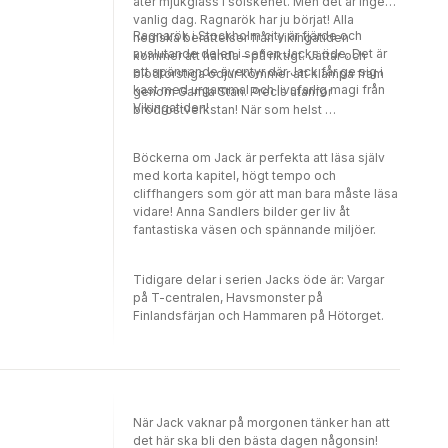
äter mjukglass i solskenet. Men det är ingen
brygd av skräck, skämt och snabba
vanlig dag. Ragnarök har ju börjat! Alla
vändningar för att inte tröttna."Dagens
Ragnarök i Stockholm city är fjärde och
hemska berättelser från vikingatiden
Nyheter"Jack är en modern Nils Holgersson
avslutande delen i serien Jacks öde. Det är
kommer att hända – på riktigt. Jättar och
som färdas genom Stockholm i stället för
ett spännande äventyr där Jack får ge sig i
blodtörstiga odjur kommer att klampa fram
Sverige, som färdmedel är gåsen Akka ersatt
kast med urgammal och livsfarlig magi från
genom Gamla Stan. Precis utanför
av en flygande motorcykel."Dagens Nyheter
Vikingatiden!
brödrostverkstan! När som helst …
Böckerna om Jack är perfekta att läsa själv
med korta kapitel, högt tempo och
cliffhangers som gör att man bara måste läsa
vidare! Anna Sandlers bilder ger liv åt
fantastiska väsen och spännande miljöer.
Tidigare delar i serien Jacks öde är: Vargar
på T-centralen, Havsmonster på
Finlandsfärjan och Hammaren på Hötorget.
När Jack vaknar på morgonen tänker han att
det här ska bli den bästa dagen någonsin!