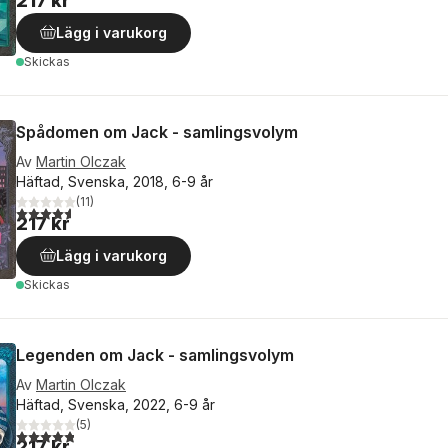
217 kr
Lägg i varukorg
Skickas
Spådomen om Jack - samlingsvolym
Av
Martin Olczak
Häftad, Svenska, 2018, 6-9 år
(
11
)
4,6
utav 5 stjärnor. Totalt antal röster:
217 kr
Lägg i varukorg
Skickas
Legenden om Jack - samlingsvolym
Av
Martin Olczak
Häftad, Svenska, 2022, 6-9 år
(
5
)
4,8
utav 5 stjärnor. Totalt antal röster:
217 kr