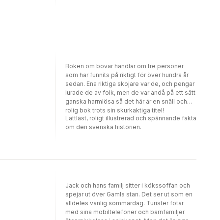
Nu är han på väg till Stockholm för att bo hos
ännu en släkting. Vem vet han inte. Fast det är
mycket annat som Jack inte heller känner till.
Som att det finns sagoväsen och att det
faktiskt kan vara så att hans föräldrar
fortfarande leverBara timmar efter att Jack
stigit av bussen i Stockholm befinner han sig
mitt i ett hisnande äventyr. Plötsligt jagas han
Boken om bovar handlar om tre personer
genom stan av varulvar, bergtroll och andra
som har funnits på riktigt för över hundra år
skrämmande varelser ur den svenska
sedan. Ena riktiga skojare var de, och pengar
folktron. Till sin hjälp har han moster Betty
lurade de av folk, men de var ändå på ett sätt
och vätten Rurik. Och så trolldomsboken
ganska harmlösa så det här är en snäll och
förstås. Boken skrevs av Malin Matsdotter,
rolig bok trots sin skurkaktiga titel!
den sista häxan, innan hon brändes på bål år
Lättläst, roligt illustrerad och spännande fakta
1676. Nu, mer än trehundra år senare,
om den svenska historien.
använder Jack samma bok för att hitta sina
försvunna föräldrar.Första delen i
succéserien Jakten på Jack släpptes 2011. I
den här samlingsvolymen ingår alla fyra
böckerna i serien, det vill säga Trolldom i
Gamla Stan , Vålnader på Vasaskeppet ,
Jack och hans familj sitter i kökssoffan och
Varulvar i Storkyrkan och Häxor i tunnelbanan
spejar ut över Gamla stan. Det ser ut som en
."Jakten på Jack är perfekta böcker att sätta i
alldeles vanlig sommardag. Turister fotar
händerna på sjuåringen som kämpar med
med sina mobiltelefoner och barnfamiljer
läsningen och vill ha en snabbverkande