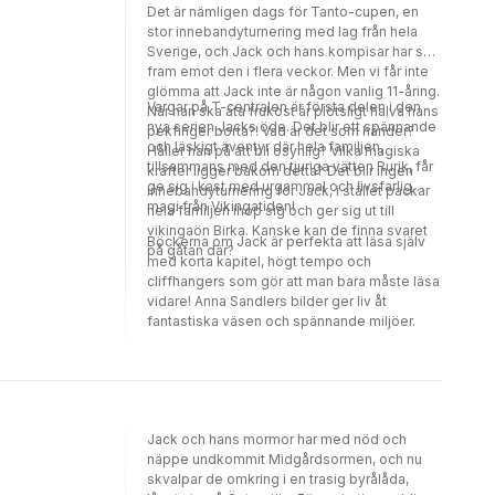
Det är nämligen dags för Tanto-cupen, en
stor innebandyturnering med lag från hela
Sverige, och Jack och hans kompisar har sett
fram emot den i flera veckor. Men vi får inte
glömma att Jack inte är någon vanlig 11-åring.
Vargar på T-centralen är första delen i den
När han ska äta frukost är plötsligt halva hans
nya serien Jacks öde. Det blir ett spännande
pekfinger borta?! Vad är det som händer?
och läskigt äventyr där hela familjen,
Håller han på att bli osynlig? Vilka magiska
tillsammans med den tjuriga vätten Rurik, får
krafter ligger bakom detta? Det blir ingen
ge sig i kast med urgammal och livsfarlig
innebandyturnering för Jack, i stället packar
magi från Vikingatiden!
hela familjen ihop sig och ger sig ut till
vikingaön Birka. Kanske kan de finna svaret
Böckerna om Jack är perfekta att läsa själv
på gåtan där?
med korta kapitel, högt tempo och
cliffhangers som gör att man bara måste läsa
vidare! Anna Sandlers bilder ger liv åt
fantastiska väsen och spännande miljöer.
Jack och hans mormor har med nöd och
näppe undkommit Midgårdsormen, och nu
skvalpar de omkring i en trasig byrålåda,