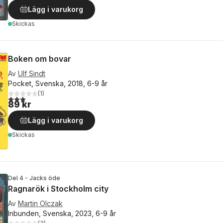
Lägg i varukorg
Skickas
Boken om bovar
Av
Ulf Sindt
Pocket, Svenska, 2018, 6-9 år
(
1
)
3,0
utav 5 stjärnor. Totalt antal röster:
89 kr
Lägg i varukorg
Skickas
Del 4 - Jacks öde
Ragnarök i Stockholm city
Av
Martin Olczak
Inbunden, Svenska, 2023, 6-9 år