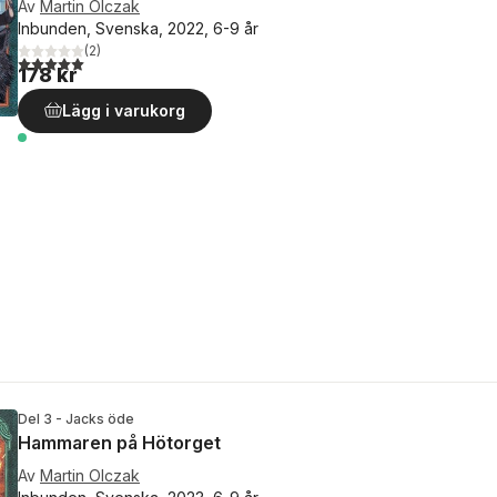
Av
Martin Olczak
Inbunden, Svenska, 2022, 6-9 år
(
2
)
5,0
utav 5 stjärnor. Totalt antal röster:
178 kr
Lägg i varukorg
Del 3 - Jacks öde
Hammaren på Hötorget
Av
Martin Olczak