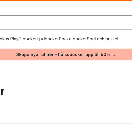
okus Play
E-böcker
Ljudböcker
Pocketböcker
Spel och pussel
Skapa nya rutiner – hälsoböcker upp till 50% →
r