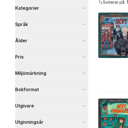
Sorterar på:
Kategorier
Böcker
Språk
Barn och ungdom
65
Visa fler
Ålder
Visa fler
Pris
Miljömärkning
Bokformat
Utgivare
Utgivningsår