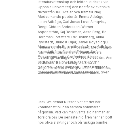
litteraturvetenskap och lektor i didaktik vid
Uppsala universitet) och består av svenska
dikter från 1600-talet och fram till idag.
Medverkande poeter är: Emma Adbåge,
Lisen Adbåge, Carl Jonas Love Almqvist,
Bengt Cidden Andersson, Werner
Aspenström, Kaj Beckman, Aase Berg, Bo
Bergman Författare Erik Blomberg, Anna
Rydstedt, Bruno K Öijer, Daniel Boyacioglu,
Medverkande illustratörer är: Emma Adbåge,
Hjalmar Gullberg, Jila Mossaed, Mecka Lind,
Lisen Adbåge, Elisabet Ericson, Sofia
Nils Ferlin, Tomas Tranströmer, Anders
Falkenhem, Lotta Geffenblad, Hanna
Österling, Pär Lagerkvist, Tua Forsström, Ann
Gustavsson, Per Gustavsson, Joanna
Jäderlund, Barbro Lindgren, Brita af
Hellgren, Jenny Karlsson, Hanna Klinthage,
Geijerstam, Britt G Hallqvist, Elmer Diktonius,
Johanna Kristiansson, Sara Lundberg, Sven
Gunnar Ekelöf, Harry Martinson, Ingrid
Nordqvist, Anna Sandler, Erik Svetoft
Sjöstrand, Lennart Hellsing, Maria Wine,
Mårten Melin, Siv Widerberg, Sonja Åkesson,
Tage Danielsson, Karin Boye, Vilhelm
Ekelund, Gustaf Fröding, Albert Teodor
Gellerstedt, Verner von Heidenstam, Erik Axel
Jack Waldemar Nilsson vet att det här
Karlfeldt, Thekla Knös, Israel Kolmodin, Anna
kommer att bli den sämsta sommaren
Maria Lenngren, Erik Lindorm, Harriet
någonsin. Vad kan man vänta sig när man är
Löwenhjelm, Henry Parland, Gunnar Mascoll
föräldralös? De senaste nio åren har han bott
Silverstolpe, Edith Södergran. Henry Parland,
hos olika släktingar och på ruskiga barnhem.
August Strindberg