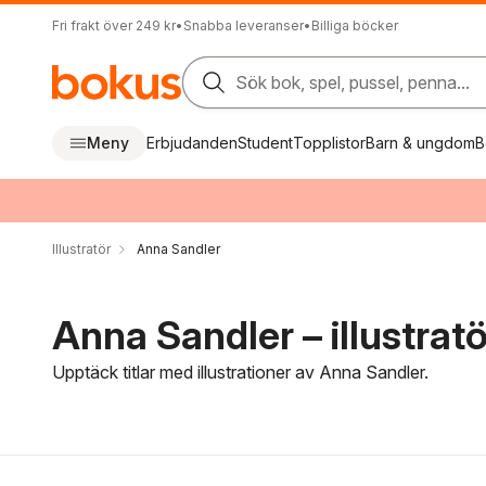
Fri frakt över 249 kr
•
Snabba leveranser
•
Billiga böcker
Sök bok, spel, pussel, penna...
Meny
Erbjudanden
Student
Topplistor
Barn & ungdom
B
Illustratör
Anna Sandler
Anna Sandler – illustratö
Upptäck titlar med illustrationer av Anna Sandler.
Hoppa över filtreringsmeny