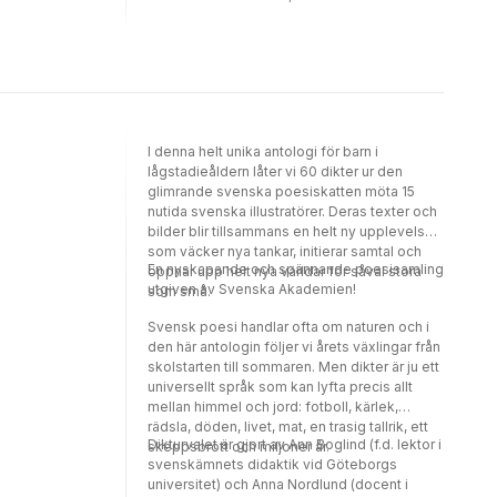
läsa själv: lagom långa, högt tempo och med
familj med både föräldrar, moster och en
cliffhangers som gör att man bara måste läsa
syster!Lillasyster är såklart världens sötaste,
vidare. Anna Sandlers bilder ger liv åt
men snart upptäcker Jack att det är något
fantastiska varelser och spännande miljöer
konstigt med födelsemärket hon har på
runt om i Stockholm.
armen. Det ser precis ut som en sjua - men
nästa morgon ser det i stället ut som en sexa!
Kan det röra sig om svart magi? Det finns
I denna helt unika antologi för barn i
bara en sak att göra: Hela familjen och vätten
lågstadieåldern låter vi 60 dikter ur den
Rurik packar in sig i bilen och beger sig till
glimrande svenska poesiskatten möta 15
Göteborg och spökhotellet Gasten på
nutida svenska illustratörer. Deras texter och
Liseberg. Där finns någon som kanske kan
bilder blir tillsammans en helt ny upplevelse
hjälpa dem ...Böckerna om Jack är perfekta
som väcker nya tankar, initierar samtal och
att läsa själv - lagom långa, högt tempo och
En nyskapande och spännande poesisamling
öppnar upp helt nya världar för såväl stora
cliffhangers som gör att man bara måste läsa
utgiven av Svenska Akademien!
som små.
vidare. Anna Sandlers bilder ger liv åt
fantastiska varelser och spännande miljöer
Svensk poesi handlar ofta om naturen och i
runt om i Sverige!Legenden om Jack är en
den här antologin följer vi årets växlingar från
samlingsvolym och den innehåller alla fyra
skolstarten till sommaren. Men dikter är ju ett
böckerna i serien: Gastar i Göteborg,
universellt språk som kan lyfta precis allt
Dödskallar i domkyrkan, Vidunder på Arlanda
mellan himmel och jord: fotboll, kärlek,
och Troll i järngruvan.
rädsla, döden, livet, mat, en trasig tallrik, ett
Dikturvalet är gjort av Ann Boglind (f.d. lektor i
skeppsbrott och miljoner år.
svenskämnets didaktik vid Göteborgs
universitet) och Anna Nordlund (docent i