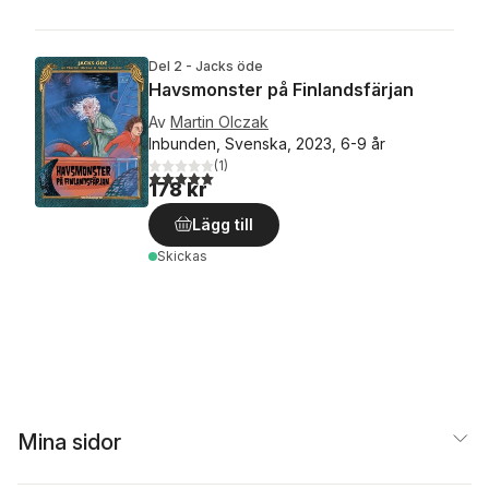
Del 2 - Jacks öde
Havsmonster på Finlandsfärjan
Av
Martin Olczak
Inbunden, Svenska, 2023, 6-9 år
(
1
)
5,0
utav 5 stjärnor. Totalt antal röster:
178 kr
Lägg till
Skickas
Mina sidor