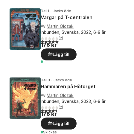
Del 1 - Jacks öde
Vargar på T-centralen
Av
Martin Olczak
Inbunden, Svenska, 2022, 6-9 år
(
2
)
5,0
utav 5 stjärnor. Totalt antal röster:
178 kr
Lägg till
Del 3 - Jacks öde
Hammaren på Hötorget
Av
Martin Olczak
Inbunden, Svenska, 2023, 6-9 år
(
2
)
4,5
utav 5 stjärnor. Totalt antal röster:
178 kr
Lägg till
Skickas