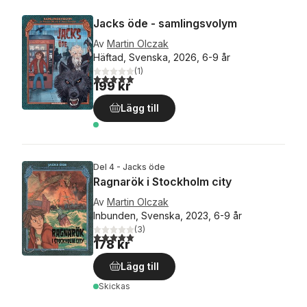
Jacks öde - samlingsvolym
Av
Martin Olczak
Häftad, Svenska, 2026, 6-9 år
(
1
)
5,0
utav 5 stjärnor. Totalt antal röster:
199 kr
Lägg till
Del 4 - Jacks öde
Ragnarök i Stockholm city
Av
Martin Olczak
Inbunden, Svenska, 2023, 6-9 år
(
3
)
5,0
utav 5 stjärnor. Totalt antal röster:
178 kr
Lägg till
Skickas