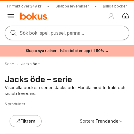
Fri frakt över 249 kr
•
Snabba leveranser
•
Billiga böcker
Sök bok, spel, pussel, penna...
Skapa nya rutiner – hälsoböcker upp till 50% →
Serie
Jacks öde
Jacks öde – serie
Visar alla böcker i serien Jacks öde. Handla med fri frakt och
snabb leverans.
5
produkter
Filtrera
Sortera:
Trendande