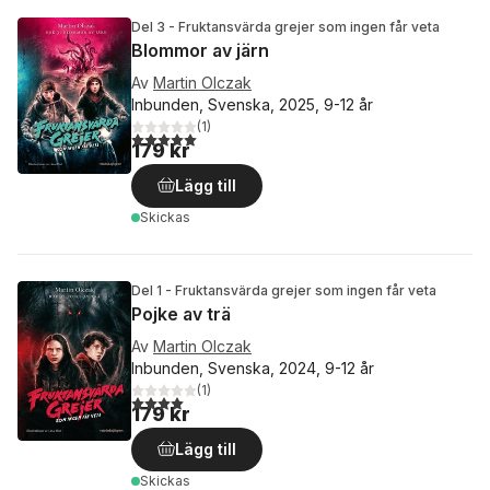
Del 3 - Fruktansvärda grejer som ingen får veta
Blommor av järn
Av
Martin Olczak
Inbunden, Svenska, 2025, 9-12 år
(
1
)
5,0
utav 5 stjärnor. Totalt antal röster:
179 kr
Lägg till
Skickas
Del 1 - Fruktansvärda grejer som ingen får veta
Pojke av trä
Av
Martin Olczak
Inbunden, Svenska, 2024, 9-12 år
(
1
)
4,0
utav 5 stjärnor. Totalt antal röster:
179 kr
Lägg till
Skickas