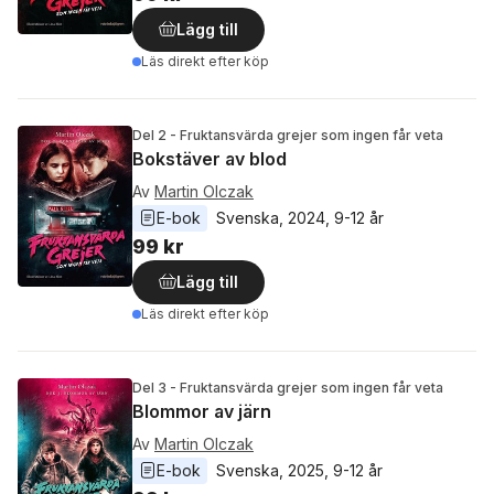
Lägg till
Läs direkt efter köp
Del 2 - Fruktansvärda grejer som ingen får veta
Bokstäver av blod
Av
Martin Olczak
E-bok
Svenska
, 
2024
, 
9-12 år
99 kr
Lägg till
Läs direkt efter köp
Del 3 - Fruktansvärda grejer som ingen får veta
Blommor av järn
Av
Martin Olczak
E-bok
Svenska
, 
2025
, 
9-12 år