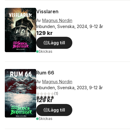
Visslaren
Av
Magnus Nordin
Inbunden, Svenska, 2024, 9-12 år
129 kr
Lägg till
Skickas
Rum 66
Av
Magnus Nordin
Inbunden, Svenska, 2023, 9-12 år
(
1
)
5,0
utav 5 stjärnor. Totalt antal röster:
129 kr
Lägg till
Skickas