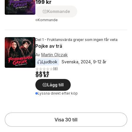
199 kr
Kommande
Kommande
Del 1 - Fruktansvärda grejer som ingen får veta
Pojke av trä
Av
Martin Olczak
Ljudbok
Svenska
, 
2024
, 
9-12 år
(
8
)
3,9
utav 5 stjärnor. Totalt antal röster:
99 kr
Lägg till
Lyssna direkt efter köp
Visa 30 till