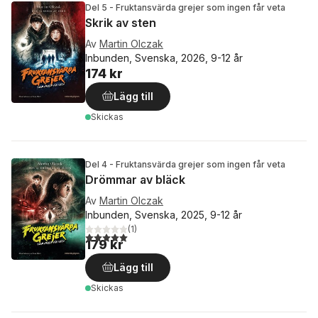
Del 5 - Fruktansvärda grejer som ingen får veta
Skrik av sten
Av
Martin Olczak
Inbunden, Svenska, 2026, 9-12 år
174 kr
Lägg till
Skickas
Del 4 - Fruktansvärda grejer som ingen får veta
Drömmar av bläck
Av
Martin Olczak
Inbunden, Svenska, 2025, 9-12 år
(
1
)
5,0
utav 5 stjärnor. Totalt antal röster:
179 kr
Lägg till
Skickas