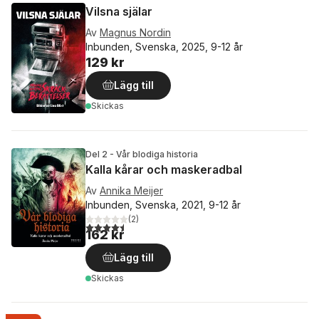
Vilsna själar
Av
Magnus Nordin
Inbunden, Svenska, 2025, 9-12 år
129 kr
Lägg till
Skickas
Del 2 - Vår blodiga historia
Kalla kårar och maskeradbal
Av
Annika Meijer
Inbunden, Svenska, 2021, 9-12 år
(
2
)
4,5
utav 5 stjärnor. Totalt antal röster:
162 kr
Lägg till
Skickas