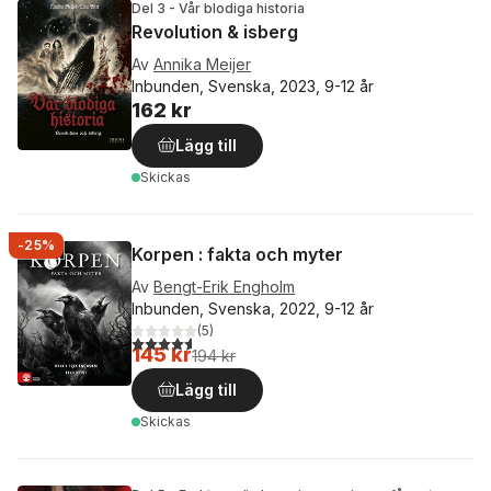
Del 3 - Vår blodiga historia
Revolution & isberg
Av
Annika Meijer
Inbunden, Svenska, 2023, 9-12 år
162 kr
Lägg till
Skickas
-25%
Korpen : fakta och myter
Av
Bengt-Erik Engholm
Inbunden, Svenska, 2022, 9-12 år
(
5
)
4,6
utav 5 stjärnor. Totalt antal röster:
145 kr
194 kr
Lägg till
Skickas