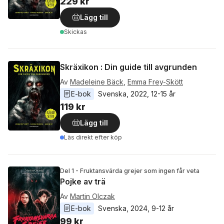
229 kr
Lägg till
Skickas
Skräxikon : Din guide till avgrunden
Av
Madeleine Bäck
,
Emma Frey-Skött
E-bok
Svenska
, 
2022
, 
12-15 år
119 kr
Lägg till
Läs direkt efter köp
Del 1 - Fruktansvärda grejer som ingen får veta
Pojke av trä
Av
Martin Olczak
E-bok
Svenska
, 
2024
, 
9-12 år
99 kr