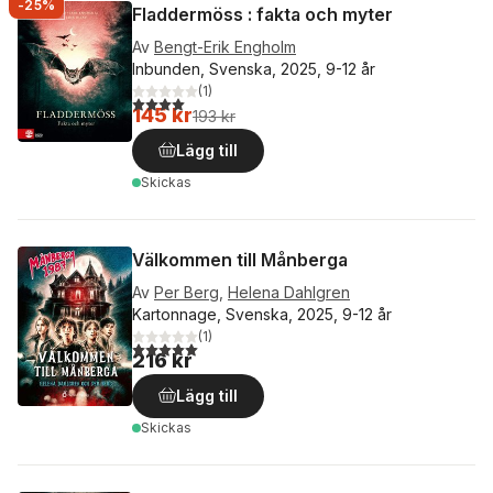
-25%
Fladdermöss : fakta och myter
Av
Bengt-Erik Engholm
Inbunden, Svenska, 2025, 9-12 år
(
1
)
4,0
utav 5 stjärnor. Totalt antal röster:
145 kr
193 kr
Lägg till
Skickas
Välkommen till Månberga
Av
Per Berg
,
Helena Dahlgren
Kartonnage, Svenska, 2025, 9-12 år
(
1
)
5,0
utav 5 stjärnor. Totalt antal röster:
216 kr
Lägg till
Skickas