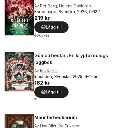
Av
Per Berg
,
Helena Dahlgren
Kartonnage, Svenska, 2026, 9-12 år
219 kr
Lägg till
Skickas
Gömda bestar : En kryptozoologs
loggbok
Av
Ida Kjellin
Inbunden, Svenska, 2025, 9-12 år
182 kr
Lägg till
Monsterbestiarium
Av
Lina Blixt
,
Bo Eriksson