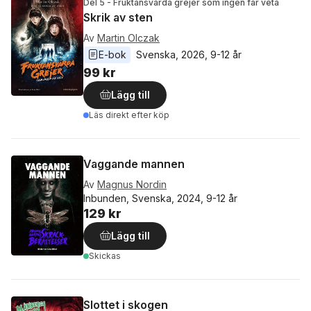
Del 5 - Fruktansvärda grejer som ingen får veta
Skrik av sten
Av
Martin Olczak
E-bok
Svenska
, 
2026
, 
9-12 år
99 kr
Lägg till
Läs direkt efter köp
Vaggande mannen
Av
Magnus Nordin
Inbunden, Svenska, 2024, 9-12 år
129 kr
Lägg till
Skickas
Slottet i skogen