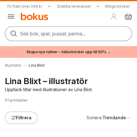
Fri frakt över 249 kr
•
Snabba leveranser
•
Billiga böcker
Sök bok, spel, pussel, penna...
Skapa nya rutiner – hälsoböcker upp till 50% →
Illustratör
Lina Blixt
Lina Blixt – illustratör
Upptäck titlar med illustrationer av Lina Blixt.
61
produkter
Filtrera
Sortera:
Trendande