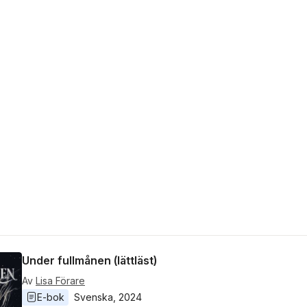
Under fullmånen (lättläst)
Av
Lisa Förare
E-bok
Svenska
, 
2024