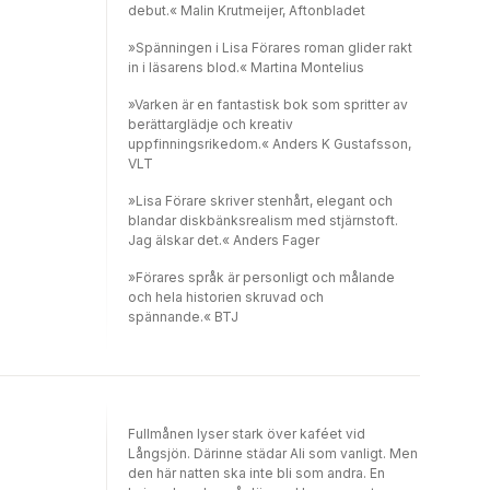
debut.« Malin Krutmeijer, Aftonbladet
»Spänningen i Lisa Förares roman glider rakt
in i läsarens blod.« Martina Montelius
»Varken är en fantastisk bok som spritter av
berättarglädje och kreativ
uppfinningsrikedom.« Anders K Gustafsson,
VLT
»Lisa Förare skriver stenhårt, elegant och
blandar diskbänksrealism med stjärnstoft.
Jag älskar det.« Anders Fager
»Förares språk är personligt och målande
och hela historien skruvad och
spännande.« BTJ
Fullmånen lyser stark över kaféet vid
Långsjön. Därinne städar Ali som vanligt. Men
den här natten ska inte bli som andra. En