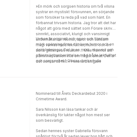
»En mörk och sorgsen historia om två vilsna
systrar en mystiskt försvunnen, en sörjande
som försöker ta reda på vad som hänt. En
förbannat trivsam historia. Jag tror att det har
något att göra med sättet som Förare skriver:
sinnrikt, associativt, klurigt och vansinnigt
Varken är originell och egen och förutom
underhållande. Nornor, älvor och sällsam
mörk spänning finns där även humor och en
magi varvas med lekfullhet, humor och en
del blinkningar. Det är en mörk, skruvad och
sorts glittersvart realism ... Men framför allt
oförutsägbar berättelse med både lekfullhet
påminner Varken inte om något annat. Det är
och sorgsenhet." Olivias deckarhylla
det som är så fint.« Helena Dahlgren
Nominerad till Årets Deckardebut 2020 i
Crimetime Award.
Sara Nilsson kan läsa tankar och är
överkänslig för lukter något hon mest ser
som besvärligt.
Sedan hennes syster Gabriella försvann
spårlöst för två år sedan lever hon hårt och