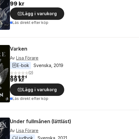
99 kr
Lägg i varukorg
Läs direkt efter köp
Varken
Av
Lisa Förare
E-bok
Svenska
, 
2019
(
2
)
4,5
utav 5 stjärnor. Totalt antal röster:
99 kr
Lägg i varukorg
Läs direkt efter köp
Under fullmånen (lättläst)
Av
Lisa Förare
Ljudbok
Svenska
, 
2021