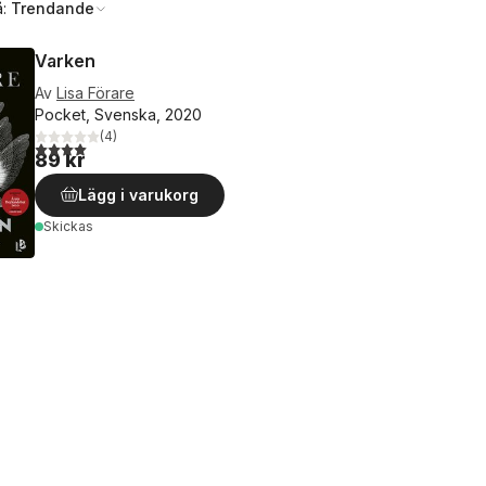
å:
Trendande
Varken
Av
Lisa Förare
Pocket, Svenska, 2020
(
4
)
4,0
utav 5 stjärnor. Totalt antal röster:
89 kr
Lägg i varukorg
Skickas