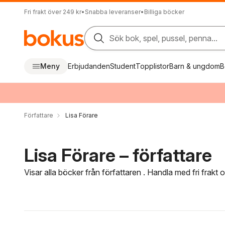
Fri frakt över 249 kr
•
Snabba leveranser
•
Billiga böcker
Sök bok, spel, pussel, penna...
Meny
Erbjudanden
Student
Topplistor
Barn & ungdom
B
Författare
Lisa Förare
Lisa Förare – författare
Visar alla böcker från författaren . Handla med fri frakt
Hoppa över filtreringsmeny