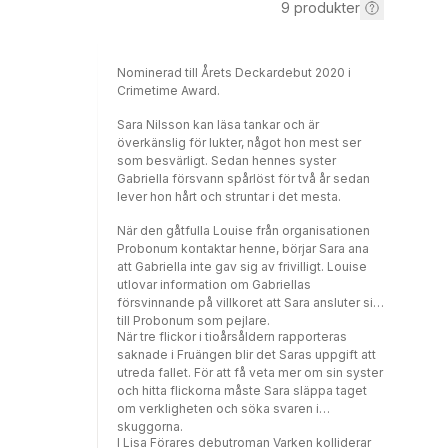
9
produkter
Nominerad till Årets Deckardebut 2020 i
Crimetime Award.
Sara Nilsson kan läsa tankar och är
överkänslig för lukter, något hon mest ser
som besvärligt. Sedan hennes syster
Gabriella försvann spårlöst för två år sedan
lever hon hårt och struntar i det mesta.
När den gåtfulla Louise från organisationen
Probonum kontaktar henne, börjar Sara ana
att Gabriella inte gav sig av frivilligt. Louise
utlovar information om Gabriellas
försvinnande på villkoret att Sara ansluter sig
till Probonum som pejlare.
När tre flickor i tioårsåldern rapporteras
saknade i Fruängen blir det Saras uppgift att
utreda fallet. För att få veta mer om sin syster
och hitta flickorna måste Sara släppa taget
om verkligheten och söka svaren i
skuggorna.
I Lisa Förares debutroman Varken kolliderar