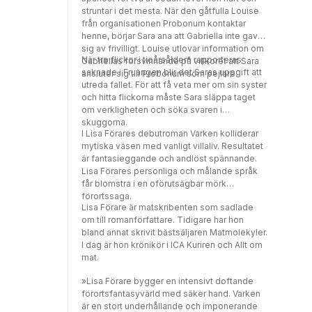
struntar i det mesta. När den gåtfulla Louise
från organisationen Probonum kontaktar
henne, börjar Sara ana att Gabriella inte gav
sig av frivilligt. Louise utlovar information om
När tre flickor i tioårsåldern rapporteras
Gabriellas försvinnande på villkoret att Sara
saknade i Fruängen blir det Saras uppgift att
ansluter sig till Probonum som pejlare.
utreda fallet. För att få veta mer om sin syster
och hitta flickorna måste Sara släppa taget
om verkligheten och söka svaren i
skuggorna.
I Lisa Förares debutroman Varken kolliderar
mytiska väsen med vanligt villaliv. Resultatet
är fantasieggande och andlöst spännande.
Lisa Förares personliga och målande språk
får blomstra i en oförutsägbar mörk
förortssaga.
Lisa Förare är matskribenten som sadlade
om till romanförfattare. Tidigare har hon
bland annat skrivit bästsäljaren Matmolekyler.
I dag är hon krönikör i ICA Kuriren och Allt om
mat.
»Lisa Förare bygger en intensivt doftande
förortsfantasyvärld med säker hand. Varken
är en stort underhållande och imponerande