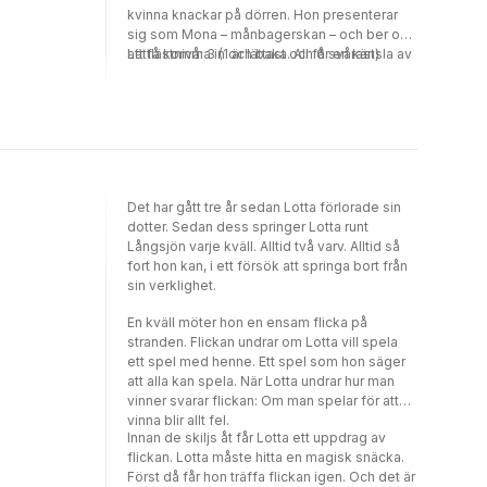
få veta mer om sin syster och hitta flickorna
kvinna knackar på dörren. Hon presenterar
måste Sara släppa taget om verkligheten och
sig som Mona – månbagerskan – och ber om
söka svaren i skuggorna. I Lisa Förares
att få komma in och baka. Ali får en känsla av
Lättlästnivå: 3 (1 är lättast och 6 svårast)
debutroman Varken kolliderar mytiska väsen
att ha träffat henne förut, och av att han vet
med vanligt villaliv. Resultatet är
vad en månbagerska är, trots att han aldrig
fantasieggande och andlöst spännande. Lisa
tidigare hört ordet.Under natten kommer flera
Förares personliga och målande språk får
besökare till kaféet, en efter en. Alla får de
blomstra i en oförutsägbar mörk förortssaga.
varsin kaka av Mona. När Ali frågar vad
Lisa Förare är matskribenten som sadlade
kakorna innehåller säger hon att det inte
om till romanförfattare. Tidigare har hon
spelar någon roll att de viktiga
Det har gått tre år sedan Lotta förlorade sin
bland annat skrivit bästsäljaren Matmolekyler.
ingredienserna finns i den som äter. Inte
dotter. Sedan dess springer Lotta runt
I dag är hon krönikör i ICA Kuriren och Allt om
förrän dagen gryr och Ali äter sin egen kaka
Långsjön varje kväll. Alltid två varv. Alltid så
mat. »Lisa Förare skriver stenhårt, elegant
förstår han vad det betyder. Men då är det för
fort hon kan, i ett försök att springa bort från
och blandar diskbänksrealism med
sent att tacka Mona.Lisa Förare är
sin verklighet.
stjärnstoft. Jag älskar det.« Anders Fager
matskribenten som blev romanförfattare och
»Förares språk är personligt och målande
nu också debuterar som lättläst-författare.
En kväll möter hon en ensam flicka på
och hela historien skruvad och spännande.«
Under fullmånen är en vuxensaga för alla
stranden. Flickan undrar om Lotta vill spela
BTJ
som dras till det övernaturliga. Det är en bok
ett spel med henne. Ett spel som hon säger
om dem som bär på en längtan eller sorg så
att alla kan spela. När Lotta undrar hur man
stark att de ibland inte kan sova.
vinner svarar flickan: Om man spelar för att
vinna blir allt fel.
Innan de skiljs åt får Lotta ett uppdrag av
flickan. Lotta måste hitta en magisk snäcka.
Först då får hon träffa flickan igen. Och det är