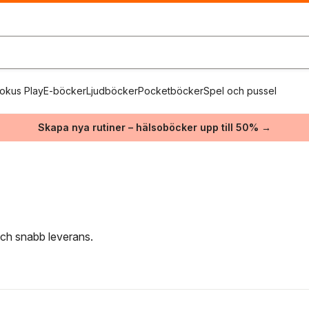
okus Play
E-böcker
Ljudböcker
Pocketböcker
Spel och pussel
Skapa nya rutiner – hälsoböcker upp till 50% →
 och snabb leverans.