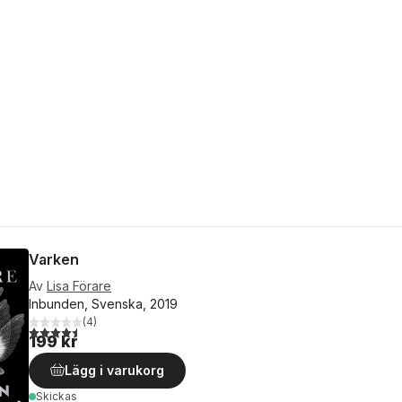
Varken
Av
Lisa Förare
Inbunden, Svenska, 2019
(
4
)
4,5
utav 5 stjärnor. Totalt antal röster:
199 kr
Lägg i varukorg
Skickas