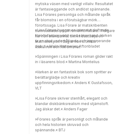
mytiska väsen med vanligt villaliv. Resultatet
är fantasieggande och andlöst spännande.
Lisa Förares personliga och målande språk
får blomstra i en oförutsägbar mörk
förortssaga. Lisa Förare är matskribenten
»Lisa Förare bygger en intensivt doftande
som sadlade om till romanförfattare. Tidigare
förortsfantasyvärld med säker hand. Varken
har hon bland annat skrivit bästsäljaren
är en stort underhållande och imponerande
Matmolekyler. I dag är hon krönikör i
debut.« Malin Krutmeijer, Aftonbladet
Icakuriren och Allt om mat.
»Spänningen i Lisa Förares roman glider rakt
in i läsarens blod.« Martina Montelius
»Varken är en fantastisk bok som spritter av
berättarglädje och kreativ
uppfinningsrikedom.« Anders K Gustafsson,
VLT
»Lisa Förare skriver stenhårt, elegant och
blandar diskbänksrealism med stjärnstoft.
Jag älskar det.« Anders Fager
»Förares språk är personligt och målande
och hela historien skruvad och
spännande.« BTJ