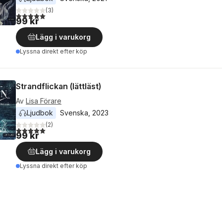
(
3
)
5,0
utav 5 stjärnor. Totalt antal röster:
99 kr
Lägg i varukorg
Lyssna direkt efter köp
Strandflickan (lättläst)
Av
Lisa Förare
Ljudbok
Svenska
, 
2023
(
2
)
5,0
utav 5 stjärnor. Totalt antal röster:
99 kr
Lägg i varukorg
Lyssna direkt efter köp