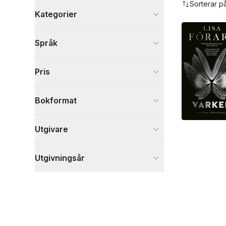
Sorterar p
Kategorier
Böcker
Språk
Fantasy, SciFi och skräck
3
Deckare
1
Pris
Skönlitteratur
1
Visa fler
Bokformat
Visa fler
Utgivare
Utgivningsår