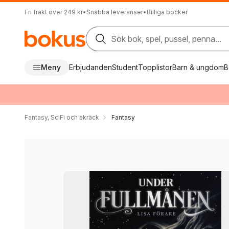
Fri frakt över 249 kr
•
Snabba leveranser
•
Billiga böcker
Sök bok, spel, pussel, penna...
Meny
Erbjudanden
Student
Topplistor
Barn & ungdom
B
Fantasy, SciFi och skräck
Fantasy