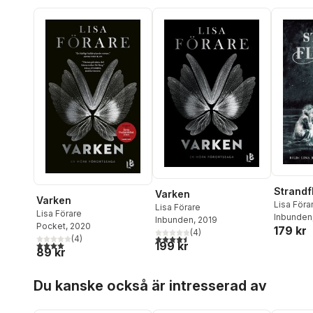
Strandf
Varken
Varken
Lisa Föra
Lisa Förare
Lisa Förare
Inbunden
Inbunden
, 2019
Pocket
, 2020
179 kr
(
4
)
4,5
utav 5 stjärnor. Totalt antal röster:
(
4
)
4,0
utav 5 stjärnor. Totalt antal röster:
199 kr
89 kr
Hoppa över listan
Du kanske också är intresserad av