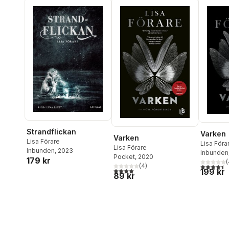
Strandflickan
Varken
Varken
Lisa Förare
Lisa Föra
Lisa Förare
Inbunden
, 2023
Inbunden
Pocket
, 2020
179 kr
(
4,5
utav 5 
(
4
)
4,0
utav 5 stjärnor. Totalt antal röster:
199 kr
89 kr