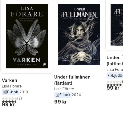
Under fullmå
(lättläst)
Lisa Förare
Ljudbok
2021
Under fullmånen
Varken
(
3
)
(lättläst)
5,0
utav 5 stjärnor.
Lisa Förare
99 kr
Lisa Förare
E-bok
2019
E-bok
2024
(
2
)
4,5
utav 5 stjärnor. Totalt antal röster:
99 kr
99 kr