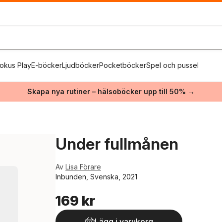
okus Play
E-böcker
Ljudböcker
Pocketböcker
Spel och pussel
Skapa nya rutiner – hälsoböcker upp till 50% →
Under fullmånen
Av
Lisa Förare
Inbunden, Svenska, 2021
169 kr
Lägg i varukorg