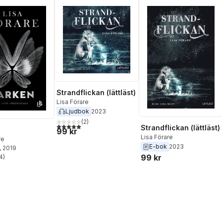
Strandflickan (lättläst)
Lisa Förare
Ljudbok
2023
(
2
)
5,0
utav 5 stjärnor. Totalt antal röster:
Strandflickan (lättläst)
99 kr
Lisa Förare
re
E-bok
2023
, 2019
99 kr
4
)
stjärnor. Totalt antal röster: