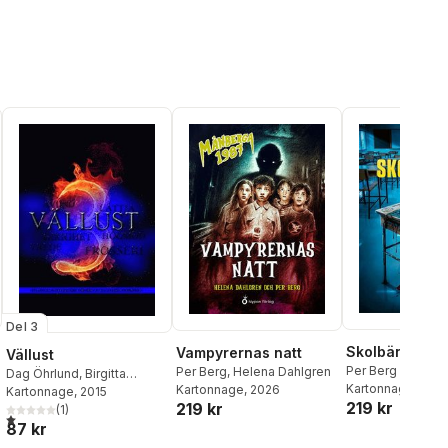
Del 3
Skolbänken
Vampyrernas natt
Vällust
Per Berg
Per Berg
,
Helena Dahlgren
Dag Öhrlund
,
Birgitta
Kartonnage
, 202
Kartonnage
, 2026
Backlund
Kartonnage
,
Catrine
, 2015
219 kr
219 kr
Tollström
(
1
,
)
Dag Sandahl
,
1,0
utav 5 stjärnor. Totalt antal röster:
87 kr
Lars-Göran Halvdansson
,
Cornelia Södergren
,
Anneli