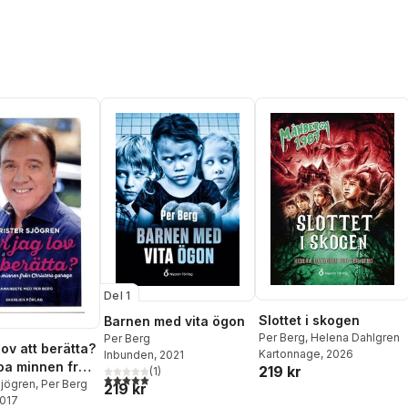
Del 1
Slottet i skogen
Barnen med vita ögon
Per Berg
,
Helena Dahlgren
Per Berg
lov att berätta?
Kartonnage
, 2026
Inbunden
, 2021
oa minnen från
219 kr
(
1
)
5,0
utav 5 stjärnor. Totalt antal röster:
rs garage
Sjögren
,
Per Berg
219 kr
2017