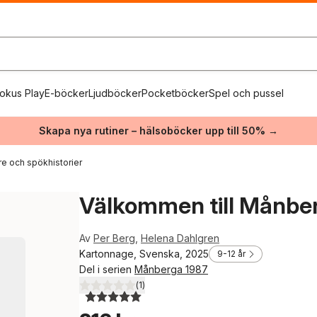
okus Play
E-böcker
Ljudböcker
Pocketböcker
Spel och pussel
Skapa nya rutiner – hälsoböcker upp till 50% →
e och spökhistorier
Välkommen till Månbe
Av
Per Berg
,
Helena Dahlgren
Kartonnage, Svenska, 2025
9-12 år
Del i serien
Månberga 1987
(
1
)
5,0
utav 5 stjärnor. Totalt antal röster: