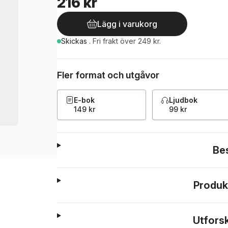
216 kr
Lägg i varukorg
Skickas
.
Fri frakt över 249 kr.
Fler format och utgåvor
E-bok
Ljudbok
149 kr
99 kr
Be
Produk
Utfors