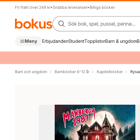
Fri frakt över 249 kr
•
Snabba leveranser
•
Billiga böcker
Sök bok, spel, pussel, penna...
Meny
Erbjudanden
Student
Topplistor
Barn & ungdom
B
Barn och ungdom
Barnböcker 9-12 år
Kapitelböcker
Rysar