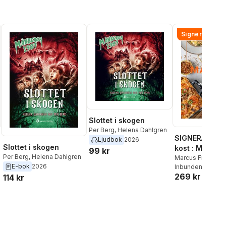
Signerad!
Slottet i skogen
Per Berg
,
Helena Dahlgren
SIGNERAD - M
Ljudbok
2026
Slottet i skogen
kost : Middag
99 kr
Per Berg
,
Helena Dahlgren
matlådor
Marcus Frank
E-bok
2026
Inbunden
, 2026
269 kr
114 kr
al röster: