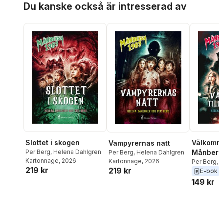
Du kanske också är intresserad av
Slottet i skogen
Välkomm
Vampyrernas natt
Per Berg
,
Helena Dahlgren
Månber
Per Berg
,
Helena Dahlgren
Kartonnage
, 2026
Kartonnage
, 2026
Per Berg
219 kr
219 kr
E-bok
149 kr