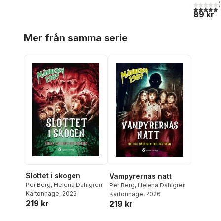
(
5,0
utav 5 
89 kr
Hoppa över listan
Mer från samma serie
Slottet i skogen
Vampyrernas natt
Per Berg
,
Helena Dahlgren
Per Berg
,
Helena Dahlgren
Kartonnage
, 2026
Kartonnage
, 2026
219 kr
219 kr
Hoppa över listan