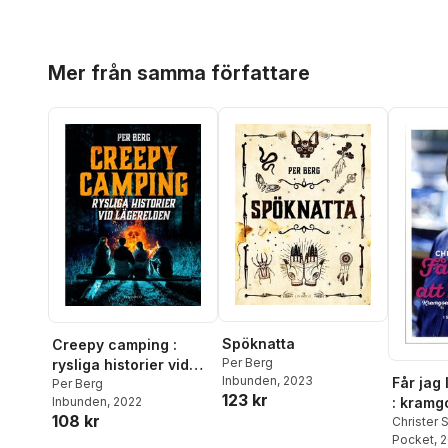
Hoppa över listan
Mer från samma författare
Spöknatta
Creepy camping :
Per Berg
rysliga historier vid
Inbunden
, 2023
Får jag 
lägerelden
Per Berg
123 kr
Inbunden
, 2022
: kramg
108 kr
Christe
Christer 
Pocket
, 