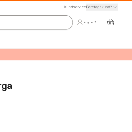
Kundservice
Företagskund?
rga