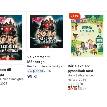
-41%
Välkommen till
Månberga
Börja skolan:
Per Berg
,
Helena Dahlgren
en till
pysselbok med
Ljudbok
2025
ga
klistermärken
Holly Bathie
,
Alice
99 kr
,
Helena Dahlgren
Beecham
Häftad
, 2024
2025
(
1
)
5,0
utav 5 stjärnor. Totalt ant
39 kr
66 kr