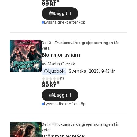
99 kr
Lägg till
Lyssna direkt efter köp
Del 3 - Fruktansvärda grejer som ingen får
veta
Blommor av järn
Av
Martin Olczak
Ljudbok
Svenska
, 
2025
, 
9-12 år
(
1
)
5,0
utav 5 stjärnor. Totalt antal röster:
99 kr
Lägg till
Lyssna direkt efter köp
Del 4 - Fruktansvärda grejer som ingen får
veta
Drömmar av bläck