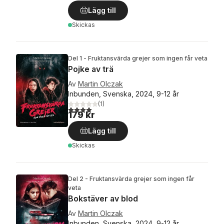
Lägg till
Skickas
Del 1 - Fruktansvärda grejer som ingen får veta
Pojke av trä
Av
Martin Olczak
Inbunden, Svenska, 2024, 9-12 år
(
1
)
4,0
utav 5 stjärnor. Totalt antal röster:
179 kr
Lägg till
Skickas
Del 2 - Fruktansvärda grejer som ingen får
veta
Bokstäver av blod
Av
Martin Olczak
Inbunden, Svenska, 2024, 9-12 år