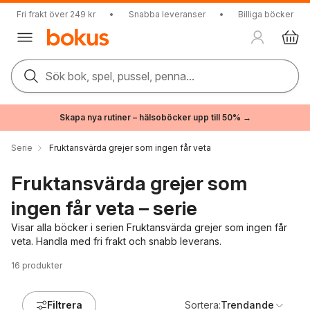
Fri frakt över 249 kr
•
Snabba leveranser
•
Billiga böcker
Sök bok, spel, pussel, penna...
Skapa nya rutiner – hälsoböcker upp till 50% →
Serie
Fruktansvärda grejer som ingen får veta
Fruktansvärda grejer som
ingen får veta – serie
Visar alla böcker i serien Fruktansvärda grejer som ingen får
veta. Handla med fri frakt och snabb leverans.
16
produkter
Filtrera
Sortera:
Trendande