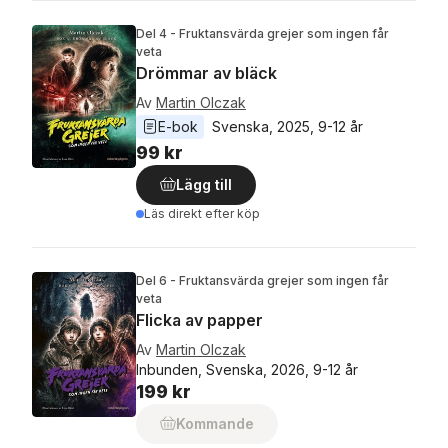
Del 4 - Fruktansvärda grejer som ingen får
veta
Drömmar av bläck
Av
Martin Olczak
E-bok
Svenska
, 
2025
, 
9-12 år
99 kr
Lägg till
Läs direkt efter köp
Del 6 - Fruktansvärda grejer som ingen får
veta
Flicka av papper
Av
Martin Olczak
Inbunden, Svenska, 2026, 9-12 år
199 kr
Kommande