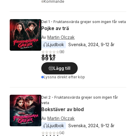
Kommande
Del 1 - Fruktansvärda grejer som ingen får veta
Pojke av trä
Av
Martin Olczak
Ljudbok
Svenska
, 
2024
, 
9-12 år
(
8
)
3,9
utav 5 stjärnor. Totalt antal röster:
99 kr
Lägg till
Lyssna direkt efter köp
Del 2 - Fruktansvärda grejer som ingen får
veta
Bokstäver av blod
Av
Martin Olczak
Ljudbok
Svenska
, 
2024
, 
9-12 år
(
4
)
4,8
utav 5 stjärnor. Totalt antal röster: