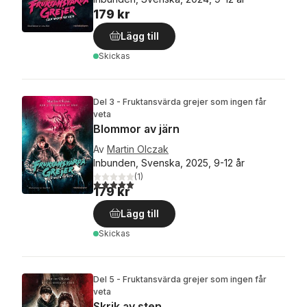
179 kr
Lägg till
Skickas
Del 3 - Fruktansvärda grejer som ingen får
veta
Blommor av järn
Av
Martin Olczak
Inbunden, Svenska, 2025, 9-12 år
(
1
)
5,0
utav 5 stjärnor. Totalt antal röster:
179 kr
Lägg till
Skickas
Del 5 - Fruktansvärda grejer som ingen får
veta
Skrik av sten