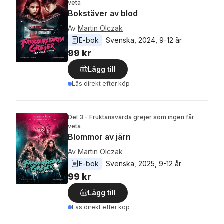
veta
Bokstäver av blod
Av
Martin Olczak
E-bok
Svenska
, 
2024
, 
9-12 år
99 kr
Lägg till
Läs direkt efter köp
Del 3 - Fruktansvärda grejer som ingen får
veta
Blommor av järn
Av
Martin Olczak
E-bok
Svenska
, 
2025
, 
9-12 år
99 kr
Lägg till
Läs direkt efter köp