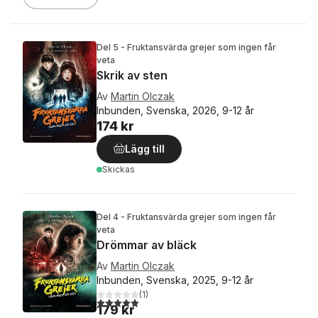
Del 5 - Fruktansvärda grejer som ingen får
veta
Skrik av sten
Av
Martin Olczak
Inbunden, Svenska, 2026, 9-12 år
174 kr
Lägg till
Skickas
Del 4 - Fruktansvärda grejer som ingen får
veta
Drömmar av bläck
Av
Martin Olczak
Inbunden, Svenska, 2025, 9-12 år
(
1
)
5,0
utav 5 stjärnor. Totalt antal röster:
179 kr