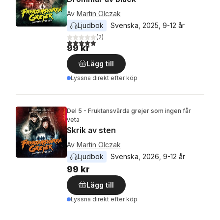
Av
Martin Olczak
Ljudbok
Svenska
, 
2025
, 
9-12 år
(
2
)
5,0
utav 5 stjärnor. Totalt antal röster:
99 kr
Lägg till
Lyssna direkt efter köp
Del 5 - Fruktansvärda grejer som ingen får
veta
Skrik av sten
Av
Martin Olczak
Ljudbok
Svenska
, 
2026
, 
9-12 år
99 kr
Lägg till
Lyssna direkt efter köp