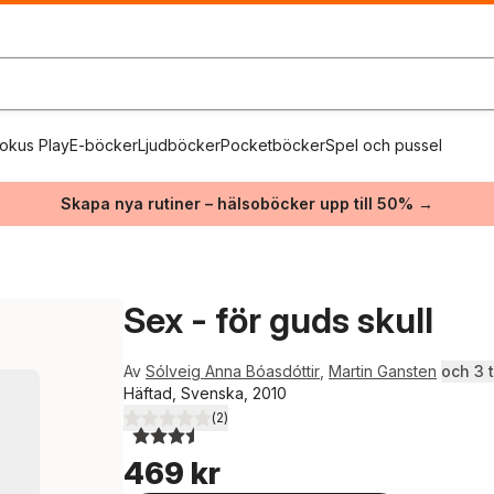
okus Play
E-böcker
Ljudböcker
Pocketböcker
Spel och pussel
Skapa nya rutiner – hälsoböcker upp till 50% →
Sex - för guds skull
Av
Sólveig Anna Bóasdóttir
,
Martin Gansten
och 3 ti
Häftad, Svenska, 2010
(
2
)
3,5
utav 5 stjärnor. Totalt antal röster:
469 kr