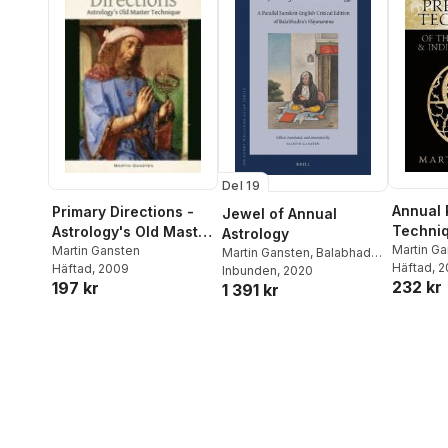
Del 19
Annual 
Primary Directions -
Jewel of Annual
Techniq
Astrology's Old Master
Astrology
Greek, 
Martin G
Technique
Martin Gansten
Martin Gansten
,
Balabhadra
Häftad
, 
Häftad
, 2009
Indian 
Daivajña
Inbunden
, 2020
232 kr
197 kr
1 391 kr