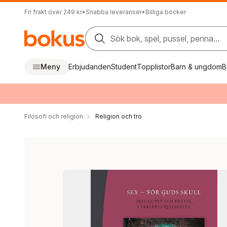
Fri frakt över 249 kr
•
Snabba leveranser
•
Billiga böcker
Sök bok, spel, pussel, penna...
Meny
Erbjudanden
Student
Topplistor
Barn & ungdom
B
Filosofi och religion
Religion och tro