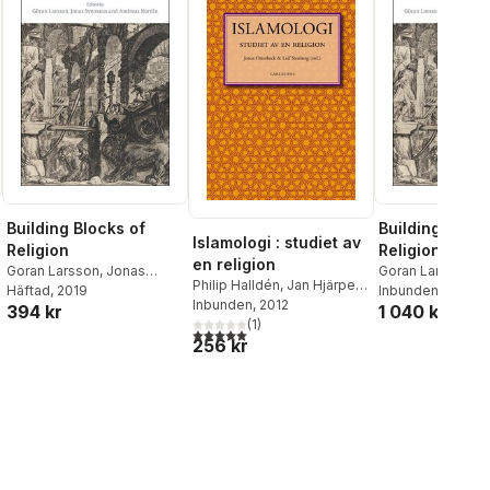
Building Blocks of
Building Block
Islamologi : studiet av
Religion
Religion
en religion
Goran Larsson
,
Jonas
Goran Larsson
,
J
Philip Halldén
,
Jan Hjärpe
,
Svensson
Häftad
, 2019
,
Andreas Nordin
Svensson
Inbunden
, 2020
,
Andre
Torsten Janson
Inbunden
, 2012
,
Andreas
394 kr
1 040 kr
al röster:
Johansson
(
1
)
,
Ann Kull
,
Jonas
5,0
utav 5 stjärnor. Totalt antal röster:
256 kr
Otterbeck
,
Anne Sofie
Roald
,
Garbi Schmidt
,
Fadilj
Selmani
,
Leif Stenberg
,
Simon Stjernholm
,
Jonas
Svensson