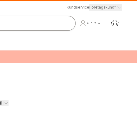
Kundservice
Företagskund?
ll