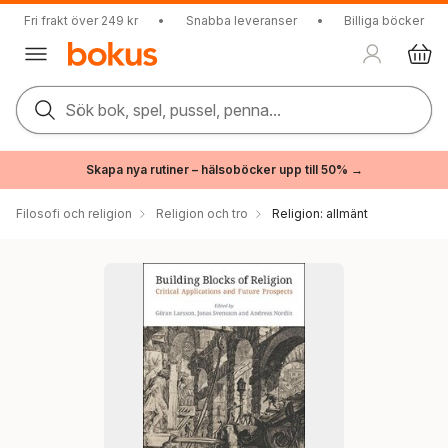
Fri frakt över 249 kr
•
Snabba leveranser
•
Billiga böcker
Sök bok, spel, pussel, penna...
Skapa nya rutiner – hälsoböcker upp till 50% →
Filosofi och religion
Religion och tro
Religion: allmänt