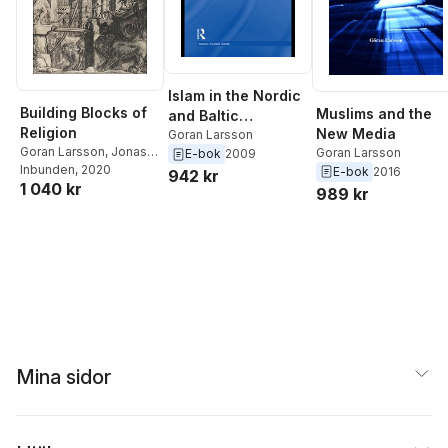
Islam in the Nordic
Building Blocks of
Muslims and the
and Baltic
Religion
New Media
Countries
Goran Larsson
Goran Larsson
,
Jonas
Goran Larsson
E-bok
2009
Svensson
Inbunden
, 2020
,
Andreas
E-bok
2016
942 kr
1 040 kr
Nordin
989 kr
Mina sidor