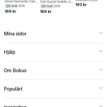
bioteknikens
Göran Hermerén
,
Carl-
religiösa
Carl-Gustaf Andrén
,
Ulf
193 kr
Adman
Gustaf Andrén
,
Ulf
E-bok
2015
Görman
möjligheter och
E-bok
2015
perspektiv på
Görman
169 kr
problem
169 kr
genterapi,
stamcellsforskning
och kloning
Mina sidor
Hjälp
Om Bokus
Populärt