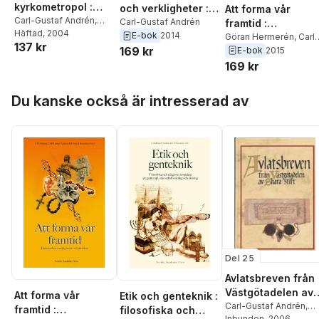
kyrkometropol :
och verkligheter :
Att forma vår
symposium i
Carl-Gustaf Andrén
,
svenska universitet
Carl-Gustaf Andrén
framtid :
Carsten Breengaard
Häftad
, 2004
,
samband med
E-bok
2014
och högskolor i
bioteknikens
Göran Hermerén
,
Carl-
137 kr
Anna Minara Ciardi
,
ärkestiftet Lunds
Gustaf Andrén
,
Ulf
169 kr
E-bok
2015
utveckling efter
möjligheter och
Sten Ebbesen
,
Gunilla
Görman
900-årsjubileum,
169 kr
1940
problem
Iversen
,
Bertil Nilsson
,
27-28 april 2003
Sven-Erik Pernler
,
Hoppa över listan
Anders Piltz
Du kanske också är intresserad av
Del 25
Avlatsbreven från
Västgötadelen av
Att forma vår
Etik och genteknik :
Skara stift
Carl-Gustaf Andrén
,
framtid :
filosofiska och
Anna Fredriksson
Inbunden
, 2006