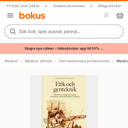
Fri frakt över 249 kr
•
Snabba leveranser
•
Billiga böcker
Sök bok, spel, pussel, penna...
Skapa nya rutiner – hälsoböcker upp till 50% →
Medicin
Medicin: allmänt
Den medicinska professionen
Medici