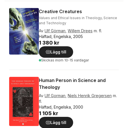
Creative Creatures
Values and Ethical Issues in Theology, Science
and Technology
Av
Ulf Görman
,
Willem Drees
m. fl.
Häftad, Engelska, 2005
1 380 kr
Lägg till
Skickas
inom 10-15 vardagar
Human Person in Science and
Theology
Av
Ulf Gorman
,
Niels Henrik Gregersen
m.
fl.
Häftad, Engelska, 2000
1 105 kr
Lägg till