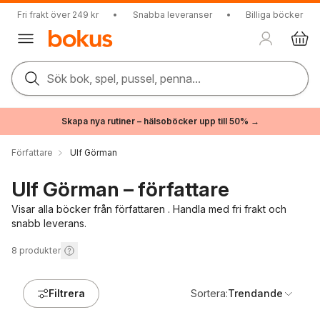
Fri frakt över 249 kr
•
Snabba leveranser
•
Billiga böcker
Sök bok, spel, pussel, penna...
Skapa nya rutiner – hälsoböcker upp till 50% →
Författare
Ulf Görman
Ulf Görman – författare
Visar alla böcker från författaren . Handla med fri frakt och
snabb leverans.
8
produkter
Filtrera
Sortera:
Trendande