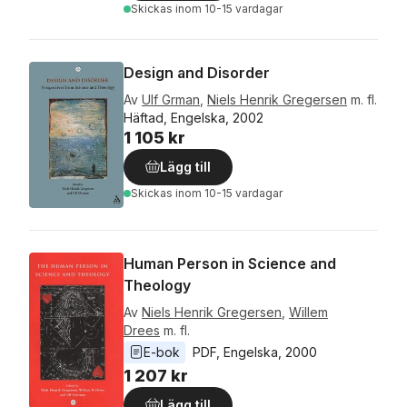
Skickas
inom 10-15 vardagar
Design and Disorder
Av
Ulf Grman
,
Niels Henrik Gregersen
m. fl.
Häftad, Engelska, 2002
1 105 kr
Lägg till
Skickas
inom 10-15 vardagar
Human Person in Science and
Theology
Av
Niels Henrik Gregersen
,
Willem
Drees
m. fl.
E-bok
PDF
, 
Engelska
, 
2000
1 207 kr
Lägg till