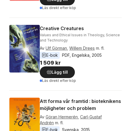
Läs direkt efter köp
Creative Creatures
Values and Ethical Issues in Theology, Science
and Technology
Av
Ulf Görman
,
Willem Drees
m. fl.
E-bok
PDF
, 
Engelska
, 
2005
1 509 kr
Lägg till
Läs direkt efter köp
Att forma vår framtid : bioteknikens
möjligheter och problem
Av
Göran Hermerén
,
Carl-Gustaf
Andrén
m. fl.
E-bok
Svenska
, 
2015