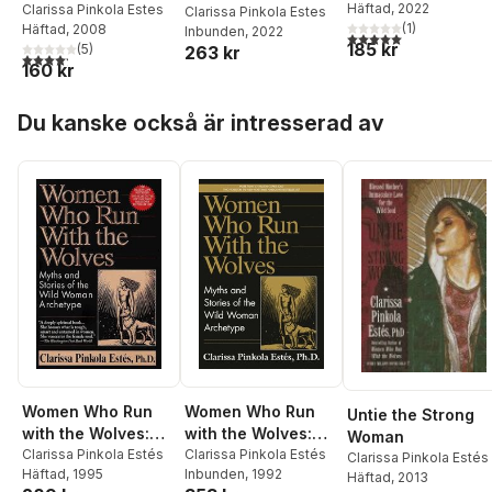
Häftad
, 2022
Clarissa Pinkola Estes
Clarissa Pinkola Estes
(
1
)
Häftad
, 2008
Inbunden
, 2022
5,0
utav 5 stjärnor. Tota
185 kr
(
5
)
263 kr
4,2
utav 5 stjärnor. Totalt antal röster:
160 kr
Hoppa över listan
Du kanske också är intresserad av
Women Who Run
Women Who Run
Untie the Strong
with the Wolves:
with the Wolves:
Woman
Myths and Stories
Clarissa Pinkola Estés
Myths and Stories
Clarissa Pinkola Estés
Clarissa Pinkola Estés
Häftad
, 1995
Inbunden
, 1992
of the Wild Woman
of the Wild Woman
Häftad
, 2013