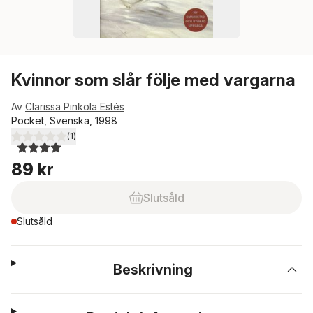
Kvinnor som slår följe med vargarna
Av
Clarissa Pinkola Estés
Pocket, Svenska, 1998
(
1
)
4,0
utav 5 stjärnor. Totalt antal röster:
89 kr
Slutsåld
Slutsåld
Beskrivning