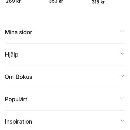
289 kr
353 kr
315 kr
Archetype
Archetype
Mina sidor
Hjälp
Om Bokus
Populärt
Inspiration