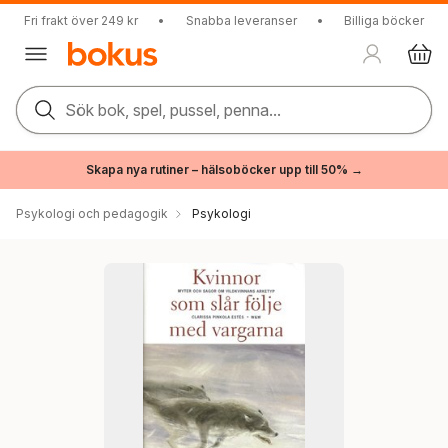
Fri frakt över 249 kr
•
Snabba leveranser
•
Billiga böcker
Sök bok, spel, pussel, penna...
Skapa nya rutiner – hälsoböcker upp till 50% →
Psykologi och pedagogik
Psykologi