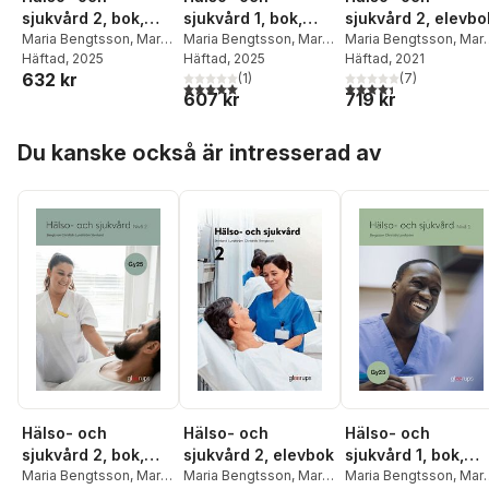
sjukvård 2, bok,
sjukvård 2, elevbo
sjukvård 1, bok,
Gy25
Maria Bengtsson
,
Maria
Maria Bengtsson
,
Mari
Gy25
Maria Bengtsson
,
Maria
Christidis
Häftad
, 2025
,
Ulla
Christidis
Häftad
, 2021
,
Ulla
Christidis
Häftad
, 2025
,
Ulla
632 kr
Lundström
,
Anna-Lena
Lundström
(
7
)
,
Anna-Len
Lundström
(
1
)
4,4
utav 5 stjärnor. Tota
5,0
utav 5 stjärnor. Totalt antal röster:
719 kr
607 kr
Stenlund
Stenlund
Hoppa över listan
Du kanske också är intresserad av
Hälso- och
Hälso- och
Hälso- och
sjukvård 2, bok,
sjukvård 2, elevbok
sjukvård 1, bok,
Gy25
Maria Bengtsson
,
Maria
Maria Bengtsson
,
Maria
Gy25
Maria Bengtsson
,
Mari