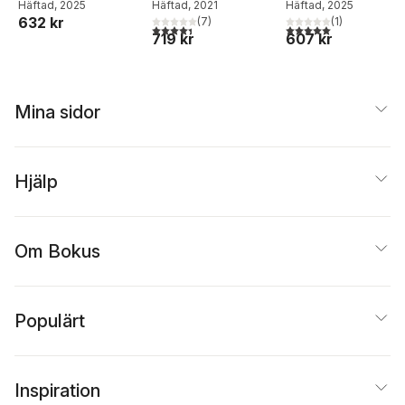
Christidis
Häftad
, 2025
,
Ulla
Christidis
Häftad
, 2021
,
Ulla
Christidis
Häftad
, 2025
,
Ulla
632 kr
Lundström
,
Anna-Lena
Lundström
(
7
)
,
Anna-Lena
Lundström
(
1
)
4,4
utav 5 stjärnor. Totalt antal röster:
5,0
utav 5 stjärnor. Tota
719 kr
607 kr
Stenlund
Stenlund
Mina sidor
Hjälp
Om Bokus
Populärt
Inspiration