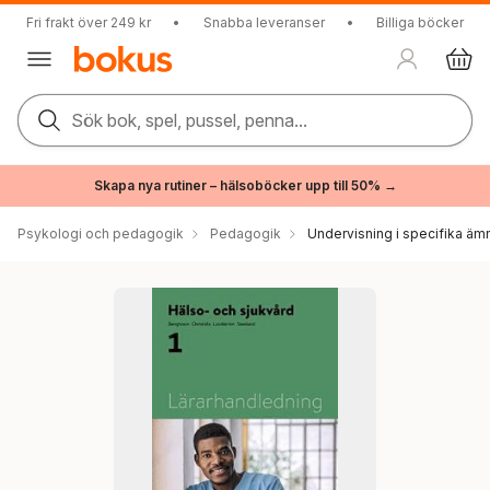
Fri frakt över 249 kr
•
Snabba leveranser
•
Billiga böcker
Sök bok, spel, pussel, penna...
Skapa nya rutiner – hälsoböcker upp till 50% →
Psykologi och pedagogik
Pedagogik
Undervisning i specifika äm