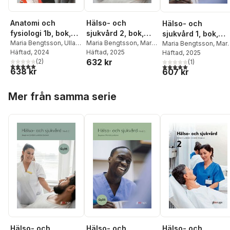
Anatomi och
Hälso- och
Hälso- och
fysiologi 1b, bok,
sjukvård 2, bok,
sjukvård 1, bok,
Gy25
Maria Bengtsson
,
Ulla
Gy25
Maria Bengtsson
,
Maria
Gy25
Maria Bengtsson
,
Mari
Lundström
Häftad
, 2024
Christidis
Häftad
, 2025
,
Ulla
Christidis
Häftad
, 2025
,
Ulla
632 kr
(
2
)
Lundström
,
Anna-Lena
Lundström
(
1
)
5,0
utav 5 stjärnor. Totalt antal röster:
5,0
utav 5 stjärnor. Tota
638 kr
607 kr
Stenlund
Hoppa över listan
Mer från samma serie
Hälso- och
Hälso- och
Hälso- och