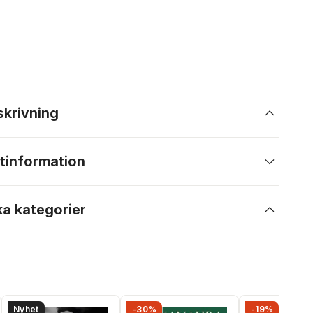
skrivning
tinformation
ka kategorier
Nyhet
-30%
-19%