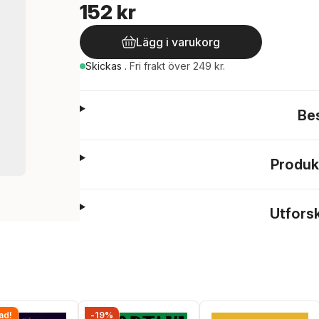
152 kr
Lägg i varukorg
Skickas
.
Fri frakt över 249 kr.
Be
Produk
Utfors
ad!
-19%