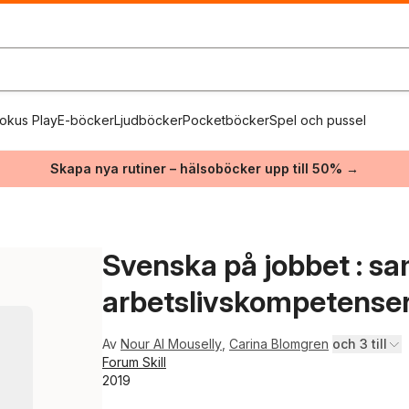
okus Play
E-böcker
Ljudböcker
Pocketböcker
Spel och pussel
Skapa nya rutiner – hälsoböcker upp till 50% →
Svenska på jobbet : sa
arbetslivskompetense
Av
Nour Al Mouselly
,
Carina Blomgren
och 3 till
Forum Skill
2019