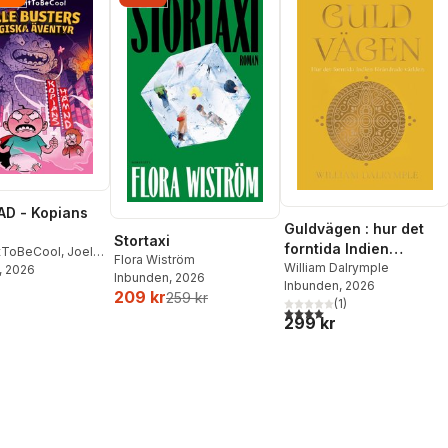
D - Kopians
Guldvägen : hur det
Stortaxi
forntida Indien
tToBeCool
,
Joel
Flora Wiström
förändrade världen
William Dalrymple
on
, 2026
,
Emil Ejdemo
Inbunden
, 2026
Inbunden
, 2026
tor Beer
209 kr
259 kr
(
1
)
4,0
utav 5 stjärnor. Totalt ant
299 kr