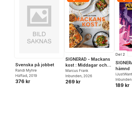
Del 2
SIGNERAD - Mackans
SIGNERA
Svenska på jobbet
kost : Middagar och
hämnd
Randi Myhre
matlådor
Marcus Frank
IJustWan
Häftad
, 2019
Inbunden
, 2026
Adolphs
Inbunden
376 kr
269 kr
189 kr
Beer
,
Vic