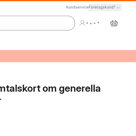
Kundservice
Företagskund?
mtalskort om generella
r