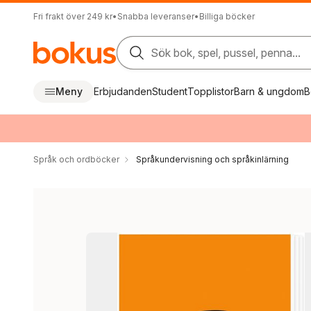
Fri frakt över 249 kr
•
Snabba leveranser
•
Billiga böcker
Sök bok, spel, pussel, penna...
Meny
Erbjudanden
Student
Topplistor
Barn & ungdom
B
Språk och ordböcker
Språkundervisning och språkinlärning