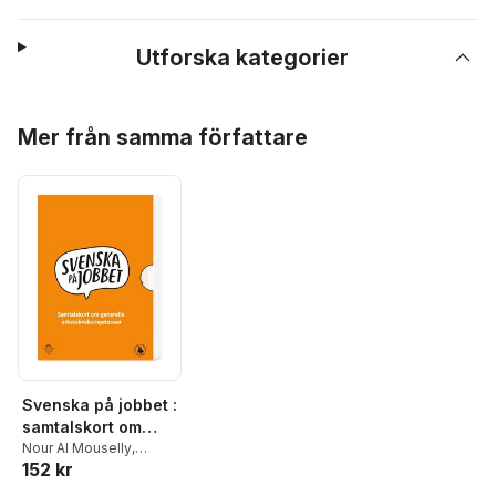
Utforska kategorier
Hoppa över listan
Mer från samma författare
Svenska på jobbet :
samtalskort om
generella
Nour Al Mouselly
,
152 kr
Carina Blomgren
,
Trke
arbetslivskompeten
Kasha
,
Anna Lindeblad
,
ser