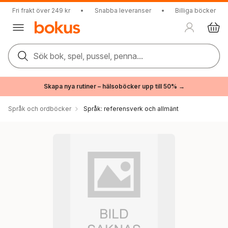
Fri frakt över 249 kr
•
Snabba leveranser
•
Billiga böcker
Sök bok, spel, pussel, penna...
Skapa nya rutiner – hälsoböcker upp till 50% →
Språk och ordböcker
Språk: referensverk och allmänt