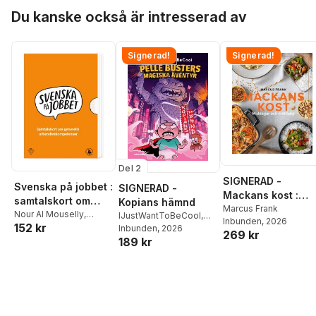
Hoppa över listan
Randi Myhre
Du kanske också är intresserad av
Signerad!
Signerad!
Del 2
SIGNERAD -
Svenska på jobbet :
SIGNERAD -
Mackans kost :
samtalskort om
Kopians hämnd
Middagar och
Marcus Frank
generella
Nour Al Mouselly
,
IJustWantToBeCool
,
Inbunden
, 2026
matlådor
152 kr
Carina Blomgren
,
Trke
Joel Adolphson
Inbunden
, 2026
,
Emil
arbetslivskompeten
269 kr
Kasha
,
Anna Lindeblad
,
189 kr
Ejdemo Beer
,
Victor
ser
Randi Myhre
Beer