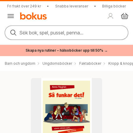
Fri frakt över 249 kr
•
Snabba leveranser
•
Billiga böcker
Sök bok, spel, pussel, penna...
Skapa nya rutiner – hälsoböcker upp till 50% →
Barn och ungdom
Ungdomsböcker
Faktaböcker
Kropp & knop