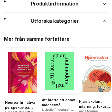
Produktinformation
Utforska kategorier
Hoppa över listan
Mer från samma författare
Att återta ett annat
Hjärnskolan :
Neuroaffirmativa
modersmål
inlärning, fokus,
perspektiv på
Isabelle Andersson
,
minne och
Anna Nygren