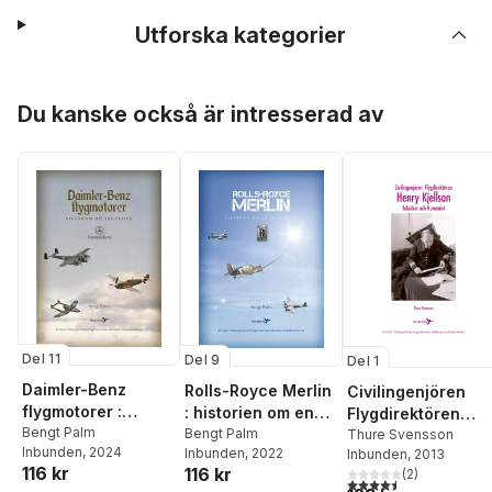
Utforska kategorier
Hoppa över listan
Du kanske också är intresserad av
Del 11
Del 9
Del 1
Daimler-Benz
Rolls-Royce Merlin
Civilingenjören
flygmotorer :
: historien om en
Flygdirektören
historien om 600-
Bengt Palm
kolvmotor
Bengt Palm
Henry Kjellson :
Thure Svensson
Inbunden
, 2024
Inbunden
, 2022
Inbunden
, 2013
serien
tekniker och
116 kr
116 kr
(
2
)
humanist
4,5
utav 5 stjärnor. Tota