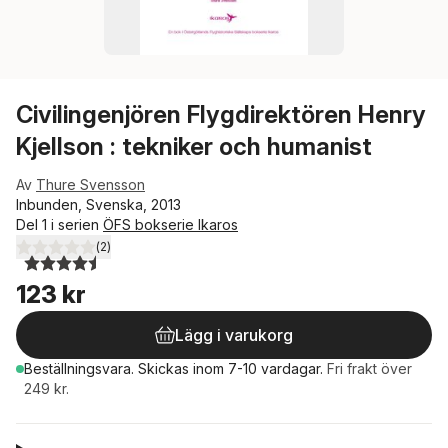
Civilingenjören Flygdirektören Henry
Kjellson : tekniker och humanist
Av
Thure Svensson
Inbunden, Svenska, 2013
Del 1 i serien
ÖFS bokserie Ikaros
(
2
)
4,5
utav 5 stjärnor. Totalt antal röster:
123 kr
Lägg i varukorg
Beställningsvara.
Skickas
inom 7-10 vardagar
.
Fri frakt över
249 kr.