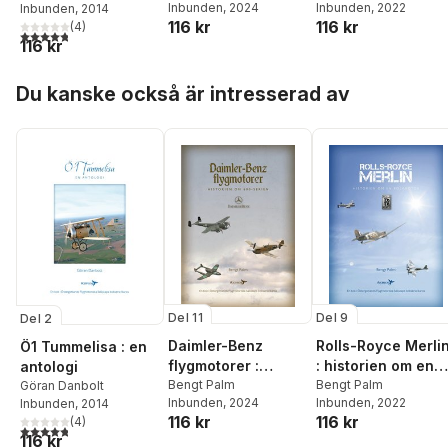
Inbunden
, 2024
Inbunden
, 2022
Inbunden
, 2014
serien
116 kr
116 kr
(
4
)
4,8
utav 5 stjärnor. Totalt antal röster:
116 kr
Hoppa över listan
Du kanske också är intresserad av
Del 11
Del 9
Del 2
Daimler-Benz
Rolls-Royce Merli
Ö1 Tummelisa : en
flygmotorer :
: historien om en
antologi
historien om 600-
Bengt Palm
kolvmotor
Bengt Palm
Göran Danbolt
Inbunden
, 2024
Inbunden
, 2022
Inbunden
, 2014
serien
116 kr
116 kr
(
4
)
4,8
utav 5 stjärnor. Totalt antal röster:
116 kr