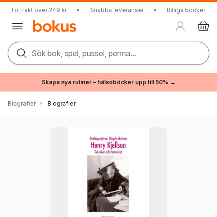
Fri frakt över 249 kr
•
Snabba leveranser
•
Billiga böcker
Sök bok, spel, pussel, penna...
Skapa nya rutiner – hälsoböcker upp till 50% →
Biografier
Biografier