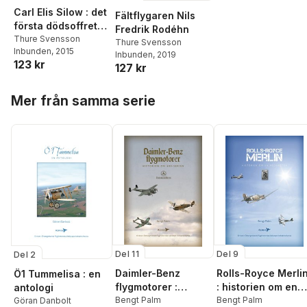
Carl Elis Silow : det
Fältflygaren Nils
första dödsoffret
Fredrik Rodéhn
inom svenskt flyg
Thure Svensson
Thure Svensson
Inbunden
, 2015
Inbunden
, 2019
123 kr
127 kr
Hoppa över listan
Mer från samma serie
Del 11
Del 9
Del 2
Daimler-Benz
Rolls-Royce Merli
Ö1 Tummelisa : en
flygmotorer :
: historien om en
antologi
historien om 600-
Bengt Palm
kolvmotor
Bengt Palm
Göran Danbolt