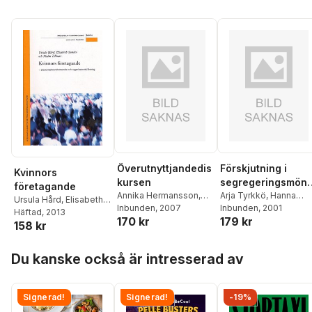
Överutnyttjandedis
Förskjutning i
Kvinnors
kursen
segregeringsmöns
företagande
Annika Hermansson
,
er på yrkesnivå :
Arja Tyrkkö
,
Hanna
Ursula Hård
,
Elisabeth
Björn Johnson
Inbunden
, 2007
Westberg
Inbunden
, 2001
bearbetning av
Sundin
Häftad
,
, 2013
Malin Tillmar
170 kr
179 kr
folk- och
158 kr
bostadsräkningar
Hoppa över listan
a 1970-1990 och
Du kanske också är intresserad av
arbetsmiljöunders
kningarna 1989-
1995
Signerad!
Signerad!
-19%