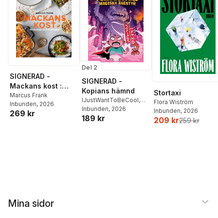
Del 2
SIGNERAD -
SIGNERAD -
Mackans kost :
Kopians hämnd
Stortaxi
Middagar och
Marcus Frank
IJustWantToBeCool
,
Flora Wiström
Inbunden
, 2026
matlådor
Joel Adolphson
Inbunden
, 2026
,
Emil
Inbunden
, 2026
269 kr
189 kr
Ejdemo Beer
,
Victor
209 kr
259 kr
Beer
Mina sidor