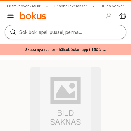
Fri frakt över 249 kr
•
Snabba leveranser
•
Billiga böcker
Sök bok, spel, pussel, penna...
Skapa nya rutiner – hälsoböcker upp till 50% →