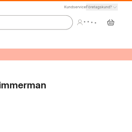
Kundservice
Företagskund?
m timmerman