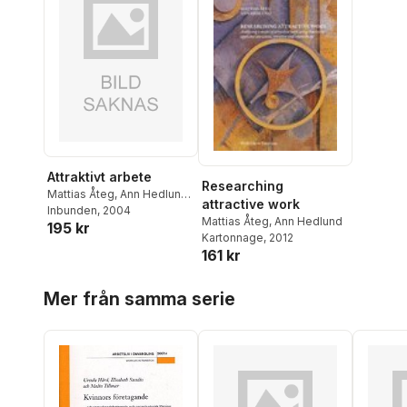
Attraktivt arbete
Researching
Mattias Åteg
,
Ann Hedlund
,
attractive work
Bengt Pontén
Inbunden
, 2004
Mattias Åteg
,
Ann Hedlund
195 kr
Kartonnage
, 2012
161 kr
Hoppa över listan
Mer från samma serie