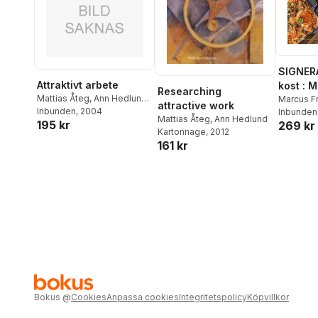
SIGNER
Attraktivt arbete
kost : 
Researching
Mattias Åteg
,
Ann Hedlund
,
matlådo
Marcus F
attractive work
Bengt Pontén
Inbunden
, 2004
Inbunden
Mattias Åteg
,
Ann Hedlund
195 kr
269 kr
Kartonnage
, 2012
161 kr
Bokus
@
Cookies
Anpassa cookies
Integritetspolicy
Köpvillkor