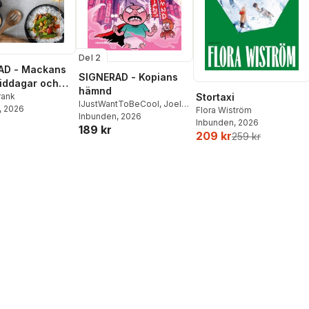
Del 2
AD - Mackans
SIGNERAD - Kopians
Middagar och
hämnd
r
rank
Stortaxi
IJustWantToBeCool
,
Joel
, 2026
Flora Wiström
Adolphson
Inbunden
, 2026
,
Emil Ejdemo
Inbunden
, 2026
189 kr
Beer
,
Victor Beer
209 kr
259 kr