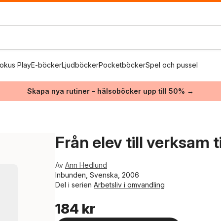
okus Play
E-böcker
Ljudböcker
Pocketböcker
Spel och pussel
Skapa nya rutiner – hälsoböcker upp till 50% →
Från elev till verksa
Av
Ann Hedlund
Inbunden, Svenska, 2006
Del i serien
Arbetsliv i omvandling
184 kr