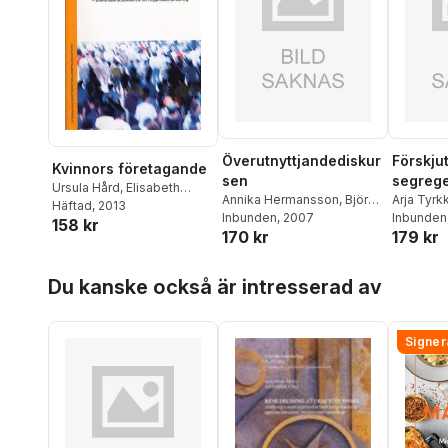
Överutnyttjandediskur
Förskjut
Kvinnors företagande
sen
segreg
Ursula Hård
,
Elisabeth
Annika Hermansson
,
Björn
på yrke
Arja Tyrk
Sundin
Häftad
,
, 2013
Malin Tillmar
Johnson
Inbunden
, 2007
Westber
Inbunden
bearbet
158 kr
170 kr
179 kr
och
bostads
Hoppa över listan
1970-1
Du kanske också är intresserad av
arbetsm
ngarna
Signer