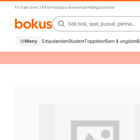
Fri frakt över 249 kr
•
Snabba leveranser
•
Billiga böcker
Sök bok, spel, pussel, penna...
Meny
Erbjudanden
Student
Topplistor
Barn & ungdom
B