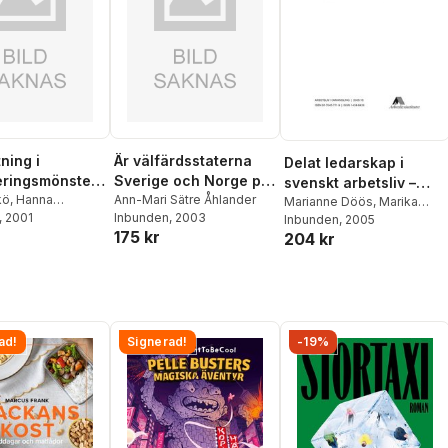
ning i
Är välfärdsstaterna
Delat ledarskap i
eringsmönster
Sverige och Norge på
svenskt arbetsliv –
snivå :
kö
,
Hanna
väg åt olika håll? Om
Ann-Mari Sätre Åhlander
kartläggning av
Marianne Döös
,
Marika
g
, 2001
Inbunden
, 2003
ning av folk-
den nationella
Hanson
Inbunden
,
Tomas Backström
, 2005
,
förekomst och
175 kr
204 kr
Lena Wilhelmson
,
Åsa
politikens roll i
chefers inställning
Hemborg
räkningarna
glesbygdens
990 och
utvecklingsprocesser
iljöundersökni
 1989-1995
ad!
Signerad!
-19%