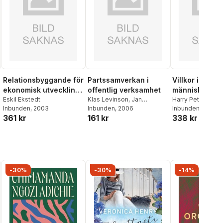
Relationsbyggande för
Partssamverkan i
Villkor i arbe
ekonomisk utveckling.
offentlig verksamhet
människor
Från idéer om
Eskil Ekstedt
Klas Levinson
,
Jan
Harry Petersson
,
Inbunden
, 2003
Wallenberg
Inbunden
, 2006
Leppänen
Inbunden
, 2006
,
Sandr
ekonomisk utveckling
361 kr
161 kr
338 kr
Jönsson
,
Joakim 
till lokalt
utvecklingsarbete i
Norrlands inland.
-30%
-30%
-14%