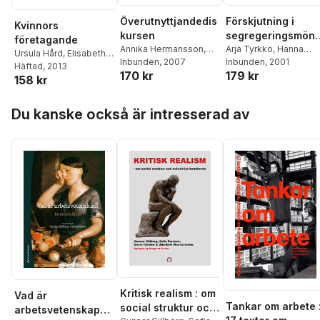
Överutnyttjandedis
Förskjutning i
Kvinnors
kursen
segregeringsmöns
företagande
Annika Hermansson
,
er på yrkesnivå :
Arja Tyrkkö
,
Hanna
Ursula Hård
,
Elisabeth
Björn Johnson
Inbunden
, 2007
Westberg
Inbunden
, 2001
bearbetning av
Sundin
Häftad
,
, 2013
Malin Tillmar
170 kr
179 kr
folk- och
158 kr
bostadsräkningar
Hoppa över listan
a 1970-1990 och
Du kanske också är intresserad av
arbetsmiljöunders
kningarna 1989-
1995
Kritisk realism : om
Vad är
Tankar om arbete 
social struktur och
arbetsvetenskap? :