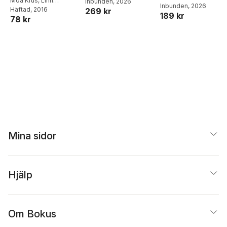
Moa Krus
,
Linn
Inbunden
, 2026
matlådor
Joel Adolphson
Inbunden
, 2026
,
Emil
Bredberg
Häftad
, 2016
,
Ronja
269 kr
189 kr
Ejdemo Beer
,
Victor
78 kr
Nyström Jansson
,
Frida
Beer
Nordman
,
Josefine
Hamar
Mina sidor
Hjälp
Om Bokus