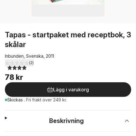
Tapas - startpaket med receptbok, 3
skålar
Inbunden, Svenska, 2011
(
2
)
4,0
utav 5 stjärnor. Totalt antal röster:
78 kr
Lägg i varukorg
Skickas
.
Fri frakt över 249 kr.
Beskrivning