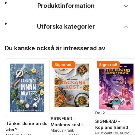
Produktinformation
Utforska kategorier
Hoppa över listan
Du kanske också är intresserad av
Signerad!
Signerad!
Del 2
SIGNERAD -
SIGNERAD -
Tänker du innan du
Mackans kost :
Kopians hämnd
äter?
Middagar och
Marcus Frank
IJustWantToBeCool
,