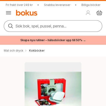
Fri frakt över 249 kr
•
Snabba leveranser
•
Billiga böcker
Sök bok, spel, pussel, penna...
Skapa nya rutiner – hälsoböcker upp till 50% →
Mat och dryck
Kokböcker