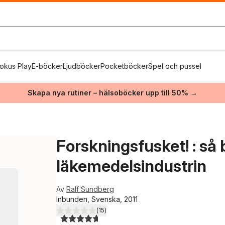
okus Play
E-böcker
Ljudböcker
Pocketböcker
Spel och pussel
Skapa nya rutiner – hälsoböcker upp till 50% →
Forskningsfusket! : så 
läkemedelsindustrin
Av
Ralf Sundberg
Inbunden, Svenska, 2011
(
15
)
4,7
utav 5 stjärnor. Totalt antal röster: