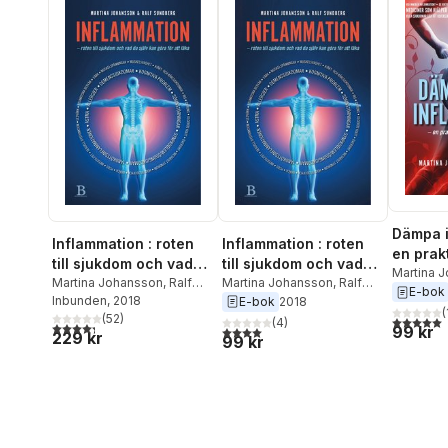
Dämpa i
Inflammation : roten
Inflammation : roten
en prakt
till sjukdom och vad
till sjukdom och vad
ett frisk
Martina 
du själv kan göra för
Martina Johansson
,
Ralf
du själv kan göra för
Martina Johansson
,
Ralf
Sundber
E-bok
Sundberg
Inbunden
, 2018
Sundberg
E-bok
2018
att läka
att läka
(
(
52
)
5,0
utav 5 
(
4
)
4,3
utav 5 stjärnor. Totalt antal röster:
99 kr
4,0
utav 5 stjärnor. Totalt antal röster:
229 kr
99 kr