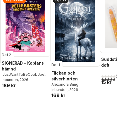
Del 2
Suddstift fruk
SIGNERAD - Kopians
doft
Del 1
hämnd
Flickan och
IJustWantToBeCool
,
Joel
(
5
)
4,8
utav 5 stjärnor
silverhjorten
Adolphson
Inbunden
, 2026
,
Emil Ejdemo
15 kr
Alexandra Bring
189 kr
Beer
,
Victor Beer
Inbunden
, 2026
169 kr