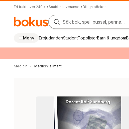
Fri frakt över 249 kr
•
Snabba leveranser
•
Billiga böcker
Sök bok, spel, pussel, penna...
Meny
Erbjudanden
Student
Topplistor
Barn & ungdom
B
Medicin
Medicin: allmänt