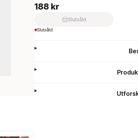
188 kr
Slutsåld
Slutsåld
Be
Produk
Utfors