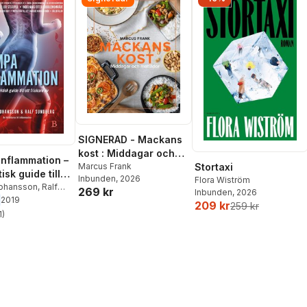
SIGNERAD - Mackans
kost : Middagar och
nflammation –
matlådor
Marcus Frank
Stortaxi
isk guide till
Inbunden
, 2026
Flora Wiström
are liv
Johansson
,
Ralf
269 kr
Inbunden
, 2026
g
2019
209 kr
259 kr
1
)
stjärnor. Totalt antal röster: