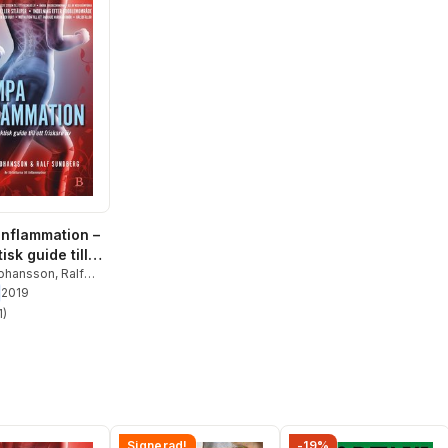
nflammation –
isk guide till
are liv
Johansson
,
Ralf
g
2019
1
)
stjärnor. Totalt antal röster:
Signerad!
-19%