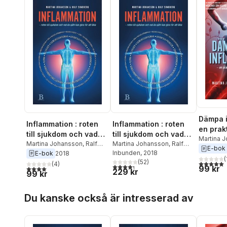
Dämpa i
Inflammation : roten
Inflammation : roten
en prakt
till sjukdom och vad
till sjukdom och vad
ett frisk
Martina 
du själv kan göra för
Martina Johansson
,
Ralf
du själv kan göra för
Martina Johansson
,
Ralf
Sundber
E-bok
Sundberg
Sundberg
Inbunden
, 2018
E-bok
2018
att läka
att läka
(
(
52
)
5,0
utav 5 
(
4
)
4,3
utav 5 stjärnor. Totalt antal röster:
99 kr
4,0
utav 5 stjärnor. Totalt antal röster:
229 kr
99 kr
Hoppa över listan
Du kanske också är intresserad av