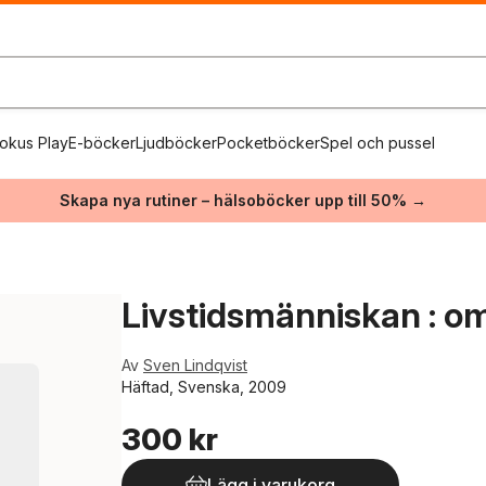
okus Play
E-böcker
Ljudböcker
Pocketböcker
Spel och pussel
Skapa nya rutiner – hälsoböcker upp till 50% →
Livstidsmänniskan : 
Av
Sven Lindqvist
Häftad, Svenska, 2009
300 kr
Lägg i varukorg