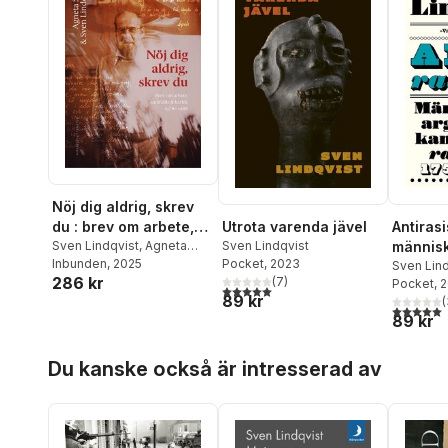
Nöj dig aldrig, skrev
Utrota varenda jävel
Antirasi
du : brev om arbete,
Sven Lindqvist
människ
samhälle och kärlek
Sven Lindqvist
,
Agneta
Pocket
, 2023
Stark
Inbunden
, 2025
i kampe
Sven Lind
1978-1986
286 kr
(
7
)
Pocket
, 
rasism
5,0
utav 5 stjärnor. Totalt antal röster:
89 kr
(
5,0
utav 5 
89 kr
Hoppa över listan
Du kanske också är intresserad av