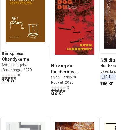
Bänkpress ;
Ökendykarna
Nöj dig aldrig,
Sven Lindqvist
Nu dog du :
du: brev om ar
Kartonnage
, 2020
bombernas
samhälle och 
Sven Lindqvist
,
A
(
1
)
Stark
E-bok
2025
århundrade
Sven Lindqvist
1978-1986
5,0
utav 5 stjärnor. Totalt antal röster:
215 kr
Pocket
, 2023
119 kr
(
1
)
5,0
utav 5 stjärnor. Totalt antal röster:
89 kr