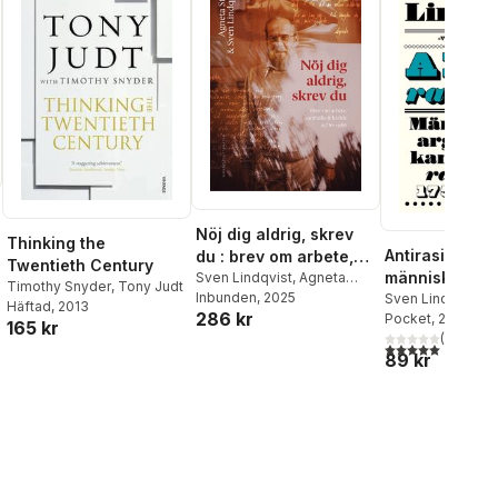
Nöj dig aldrig, skrev
Thinking the
Antirasister :
du : brev om arbete,
Twentieth Century
människor & 
samhälle och kärlek
Sven Lindqvist
,
Agneta
Timothy Snyder
,
Tony Judt
Stark
Inbunden
, 2025
i kampen mot
Sven Lindqvist
1978-1986
al röster:
Häftad
, 2013
286 kr
Pocket
, 2020
rasismen 175
165 kr
(
3
)
5,0
utav 5 stjärnor.
89 kr