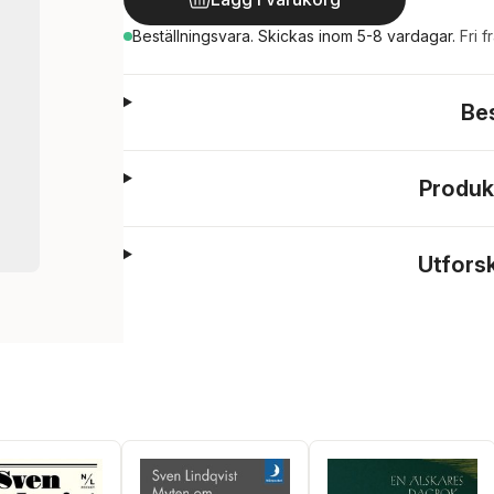
Beställningsvara.
Skickas
inom 5-8 vardagar
.
Fri f
Be
Produk
Utfors