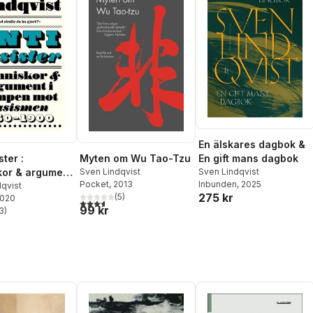
En älskares dagbok &
ster :
Myten om Wu Tao-Tzu
En gift mans dagbok
or & argument
Sven Lindqvist
Sven Lindqvist
Pocket
, 2013
Inbunden
, 2025
n mot
qvist
275 kr
(
5
)
2020
en 1750-1900
3,6
utav 5 stjärnor. Totalt antal röster:
99 kr
3
)
stjärnor. Totalt antal röster: