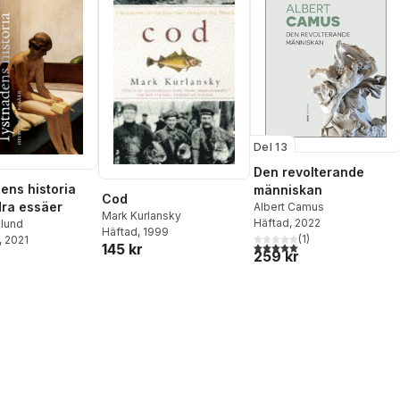
Del 13
Den revolterande
ens historia
människan
Cod
ra essäer
Albert Camus
Mark Kurlansky
Häftad
, 2022
glund
Häftad
, 1999
(
1
)
, 2021
5,0
utav 5 stjärnor. Totalt ant
145 kr
259 kr