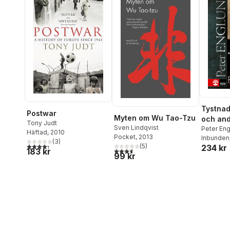
Tystnad
Postwar
Myten om Wu Tao-Tzu
och and
Tony Judt
Sven Lindqvist
Peter En
Häftad
, 2010
Pocket
, 2013
Inbunden
(
3
)
4,3
utav 5 stjärnor. Totalt antal röster:
(
5
)
234 kr
183 kr
3,6
utav 5 stjärnor. Totalt antal röster:
99 kr