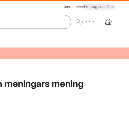
Kundservice
Företagskund?
om meningars mening