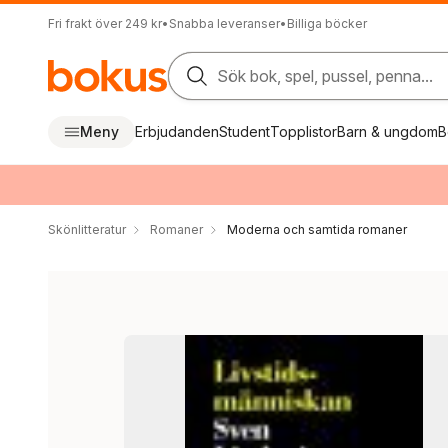
Fri frakt över 249 kr
•
Snabba leveranser
•
Billiga böcker
Sök bok, spel, pussel, penna...
Meny
Erbjudanden
Student
Topplistor
Barn & ungdom
B
Skönlitteratur
Romaner
Moderna och samtida romaner