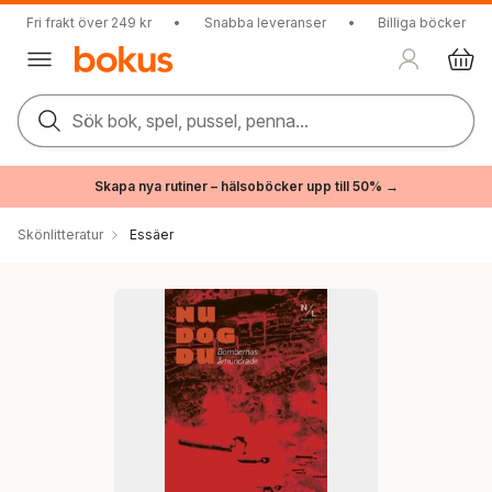
Fri frakt över 249 kr
•
Snabba leveranser
•
Billiga böcker
Sök bok, spel, pussel, penna...
Skapa nya rutiner – hälsoböcker upp till 50% →
Skönlitteratur
Essäer