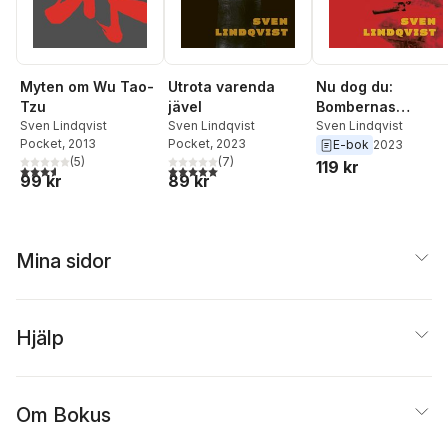
Myten om Wu Tao-
Utrota varenda
Nu dog du:
Tzu
jävel
Bombernas
Sven Lindqvist
Sven Lindqvist
århundrade
Sven Lindqvist
Pocket
, 2013
Pocket
, 2023
E-bok
2023
(
5
)
(
7
)
119 kr
3,6
utav 5 stjärnor. Totalt antal röster:
5,0
utav 5 stjärnor. Totalt antal röster:
99 kr
89 kr
Mina sidor
Hjälp
Om Bokus