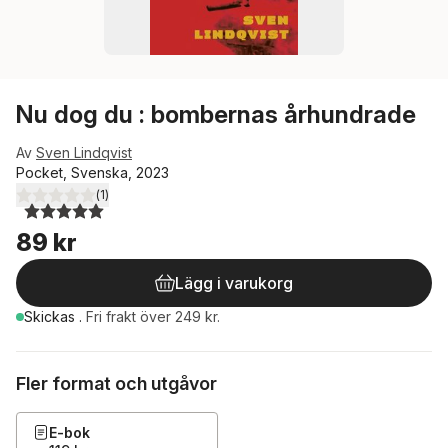
Nu dog du : bombernas århundrade
Av
Sven Lindqvist
Pocket, Svenska, 2023
(
1
)
5,0
utav 5 stjärnor. Totalt antal röster:
89 kr
Lägg i varukorg
Skickas
.
Fri frakt över 249 kr.
Fler format och utgåvor
E-bok