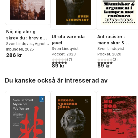
Nöj dig aldrig,
Utrota varenda
Antirasister :
skrev du : brev om
jävel
människor &
arbete, samhälle
Sven Lindqvist
,
Agneta
Sven Lindqvist
argument i kampe
Sven Lindqvist
Stark
Inbunden
, 2025
och kärlek 1978-
Pocket
, 2023
Pocket
, 2020
286 kr
mot rasismen 175
1986
(
7
)
(
3
)
1900
5,0
utav 5 stjärnor. Totalt antal röster:
5,0
utav 5 stjärnor. Tota
89 kr
89 kr
Hoppa över listan
Du kanske också är intresserad av