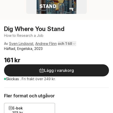
Dig Where You Stand
How to Research a Job
Av
Sven Lindqvist
,
Andrew Flinn
och 1 till
Häftad, Engelska, 2023
161 kr
Lägg i varukorg
Skickas
.
Fri frakt över 249 kr.
Fler format och utgåvor
E-bok
103 kr