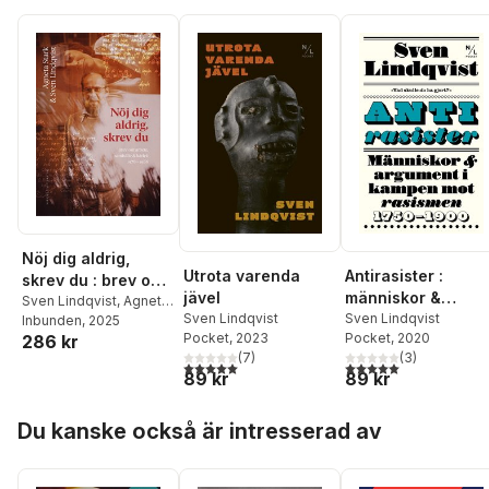
Nöj dig aldrig,
Utrota varenda
Antirasister :
skrev du : brev om
jävel
människor &
arbete, samhälle
Sven Lindqvist
,
Agneta
Sven Lindqvist
argument i kampe
Sven Lindqvist
Stark
Inbunden
, 2025
och kärlek 1978-
Pocket
, 2023
Pocket
, 2020
286 kr
mot rasismen 175
1986
(
7
)
(
3
)
1900
5,0
utav 5 stjärnor. Totalt antal röster:
5,0
utav 5 stjärnor. Tota
89 kr
89 kr
Hoppa över listan
Du kanske också är intresserad av