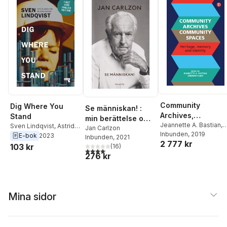
Community
Dig Where You
Se människan! :
Archives,
Stand
min berättelse om
Community Space
Jeannette A. Bastian
,
Sven Lindqvist
,
Astrid
framgång,
Jan Carlzon
Andrew Flinn
Inbunden
, 2019
,
von Rosen
,
Andrew
E-bok
2023
Inbunden
, 2021
besvärliga
2 777 kr
Jeannette A. Bastian
,
Flinn
103 kr
(
16
)
personer och
4,1
utav 5 stjärnor. Totalt antal röster:
Andrew Flinn
276 kr
konsten att lyssna
Mina sidor