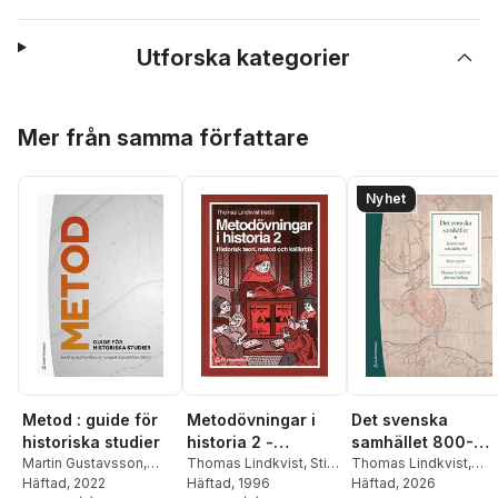
Utforska kategorier
Hoppa över listan
Mer från samma författare
Nyhet
Metodövningar i
Det svenska
Metod : guide för
historia 2 -
samhället 800-
historiska studier
Historisk teori,
Thomas Lindkvist
,
Stig
1720 : klerkernas
Thomas Lindkvist
,
Martin Gustavsson
,
Ekman
Häftad
,
, 1996
Torbjörn
Maria Sjöberg
Häftad
, 2026
Yvonne Svanström
Häftad
, 2022
,
metod och källkritik
och adelns tid