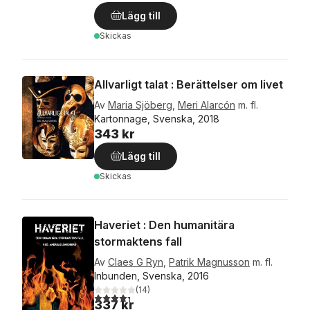
Lägg till
Skickas
Allvarligt talat : Berättelser om livet
Av
Maria Sjöberg
,
Meri Alarcón
m. fl.
Kartonnage, Svenska, 2018
343 kr
Lägg till
Skickas
Haveriet : Den humanitära
stormaktens fall
Av
Claes G Ryn
,
Patrik Magnusson
m. fl.
Inbunden, Svenska, 2016
(
14
)
4,3
utav 5 stjärnor. Totalt antal röster:
337 kr