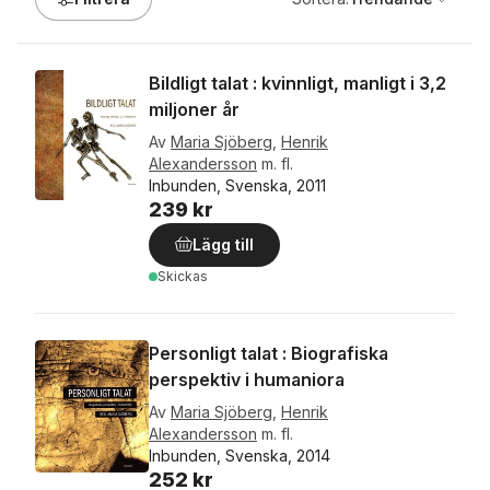
Bildligt talat : kvinnligt, manligt i 3,2
miljoner år
Av
Maria Sjöberg
,
Henrik
Alexandersson
m. fl.
Inbunden, Svenska, 2011
239 kr
Lägg till
Skickas
Personligt talat : Biografiska
perspektiv i humaniora
Av
Maria Sjöberg
,
Henrik
Alexandersson
m. fl.
Inbunden, Svenska, 2014
252 kr