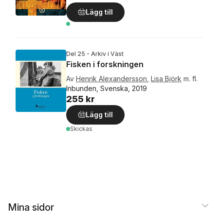
Lägg till
Del 25 - Arkiv i Väst
Fisken i forskningen
Av
Henrik Alexandersson
,
Lisa Björk
m. fl.
Inbunden, Svenska, 2019
255 kr
Lägg till
Skickas
Mina sidor