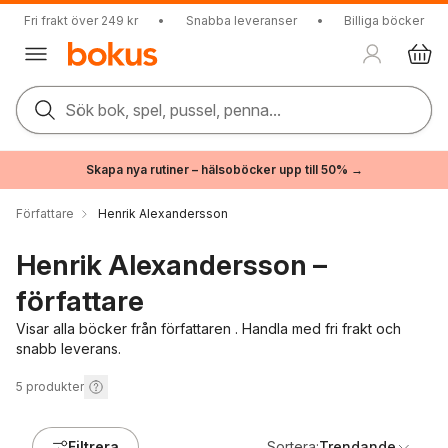
Fri frakt över 249 kr
•
Snabba leveranser
•
Billiga böcker
Sök bok, spel, pussel, penna...
Skapa nya rutiner – hälsoböcker upp till 50% →
Författare
Henrik Alexandersson
Henrik Alexandersson –
författare
Visar alla böcker från författaren . Handla med fri frakt och
snabb leverans.
5
produkter
Filtrera
Sortera:
Trendande