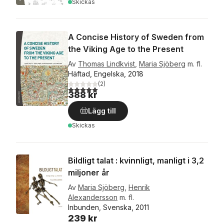
Skickas
A Concise History of Sweden from
the Viking Age to the Present
Av
Thomas Lindkvist
,
Maria Sjöberg
m. fl.
Häftad, Engelska, 2018
(
2
)
5,0
utav 5 stjärnor. Totalt antal röster:
388 kr
Lägg till
Skickas
Bildligt talat : kvinnligt, manligt i 3,2
miljoner år
Av
Maria Sjöberg
,
Henrik
Alexandersson
m. fl.
Inbunden, Svenska, 2011
239 kr