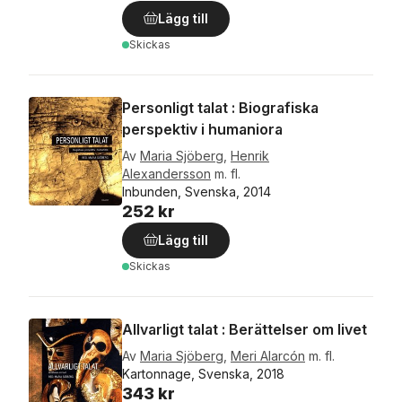
Lägg till
Skickas
Personligt talat : Biografiska
perspektiv i humaniora
Av
Maria Sjöberg
,
Henrik
Alexandersson
m. fl.
Inbunden, Svenska, 2014
252 kr
Lägg till
Skickas
Allvarligt talat : Berättelser om livet
Av
Maria Sjöberg
,
Meri Alarcón
m. fl.
Kartonnage, Svenska, 2018
343 kr