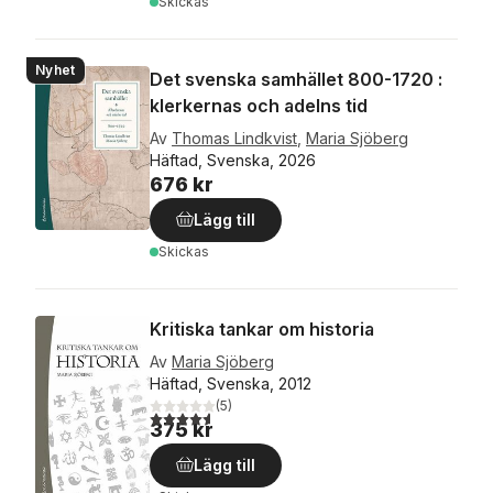
Skickas
Nyhet
Det svenska samhället 800-1720 :
klerkernas och adelns tid
Av
Thomas Lindkvist
,
Maria Sjöberg
Häftad, Svenska, 2026
676 kr
Lägg till
Skickas
Kritiska tankar om historia
Av
Maria Sjöberg
Häftad, Svenska, 2012
(
5
)
4,6
utav 5 stjärnor. Totalt antal röster:
375 kr
Lägg till