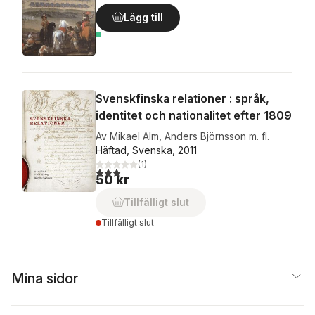
Lägg till
Svenskfinska relationer : språk,
identitet och nationalitet efter 1809
Av
Mikael Alm
,
Anders Björnsson
m. fl.
Häftad, Svenska, 2011
(
1
)
3,0
utav 5 stjärnor. Totalt antal röster:
50 kr
Tillfälligt slut
Tillfälligt slut
Mina sidor