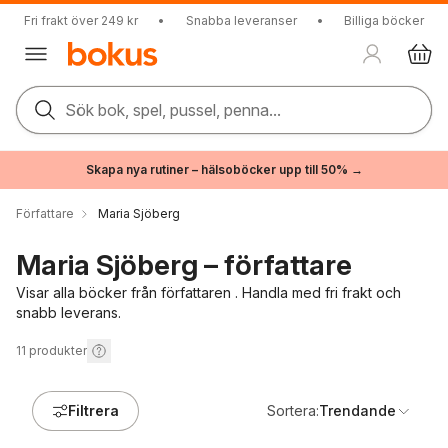
Fri frakt över 249 kr
•
Snabba leveranser
•
Billiga böcker
Sök bok, spel, pussel, penna...
Skapa nya rutiner – hälsoböcker upp till 50% →
Författare
Maria Sjöberg
Maria Sjöberg – författare
Visar alla böcker från författaren . Handla med fri frakt och
snabb leverans.
11
produkter
Filtrera
Sortera:
Trendande