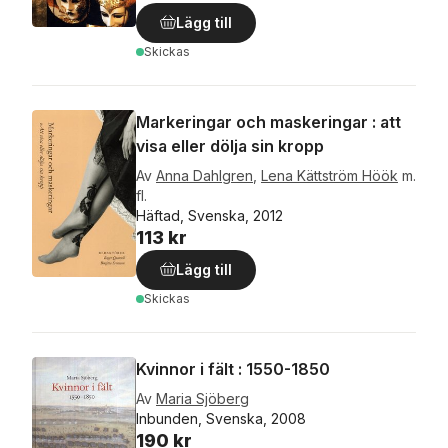
Lägg till
Skickas
Markeringar och maskeringar : att
visa eller dölja sin kropp
Av
Anna Dahlgren
,
Lena Kättström Höök
m.
fl.
Häftad, Svenska, 2012
113 kr
Lägg till
Skickas
Kvinnor i fält : 1550-1850
Av
Maria Sjöberg
Inbunden, Svenska, 2008
190 kr