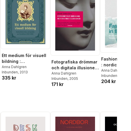
Ett medium för visuell
Fashioned in 
bildning :
Fotografiska drömmar
: nordic histor
Kulturhistoriska
Anna Dahlgren
och digitala illusioner :
agents and im
Anna Dahlgren
Inbunden
, 2013
perspektiv på
bruket av bearbetade
Anna Dahlgren
Inbunden
, 2020
fashion photo
335 kr
Inbunden
, 2005
fotoalbum
fotogra
204 kr
171 kr