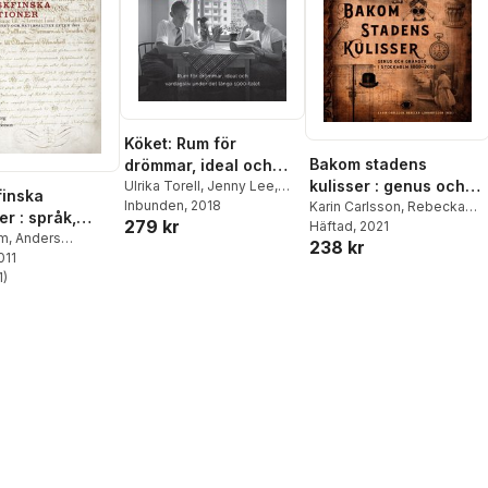
Köket: Rum för
Bakom stadens
drömmar, ideal och
kulisser : genus och
vardagsliv under det
Ulrika Torell
,
Jenny Lee
,
inska
Roger Qvarsell
Inbunden
, 2018
,
Helena
gränser i Stockholm
Karin Carlsson
,
Rebecka
långa 1900-talet
er : språk,
279 kr
Bergman
,
Karin Carlsson
,
Lennartsson
Häftad
, 2021
,
Ulrika Torell
,
1800-2000
t och
lm
,
Anders
Orsi Husz
,
Marianne
238 kr
Thomas Wimark
,
Orsi Husz
,
n
011
,
Max Engman
,
itet efter 1809
Larsson
,
Fredrik Sandgren
,
Klara Arnberg
ansson
1
)
,
Klas
Ylva Sjöstrand
,
Kerstin
stjärnor. Totalt antal röster:
va Silvén
,
Matti
Thörn
,
Maja Willén
ria Sjöberg
,
Svensson
,
Charles
nn-Catrin Östman