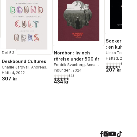
Socker och sö
: en kulturhist
Nordbor : liv och
Del 53
studie av
Ulrika Torell
Häftad
, 2015
rörelse under 500 år
sockerkonsum
Deskbound Cultures
(
2
)
Fredrik Svanberg
,
Anna
Sverige
4,5
utav 5 stjärnor.
Charlie Järpvall
,
Andreas
207 kr
Arfvidsson Womack
Inbunden
, 2024
,
Ulrika
Nyblom
Häftad
, 2022
,
Joanna Doona
,
Torell
(
4
)
307 kr
4,8
utav 5 stjärnor. Totalt antal röster:
Alexander Paulsson
,
434 kr
Magnus Andersson
,
Melissa Gregg
,
Elizabeth
Martinell Barfoed
,
Teres
Hjärpe
,
Johan Jarlbrink