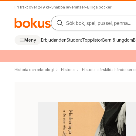
Fri frakt över 249 kr
•
Snabba leveranser
•
Billiga böcker
Sök bok, spel, pussel, penna...
Meny
Erbjudanden
Student
Topplistor
Barn & ungdom
B
Historia och arkeologi
Historia
Historia: särskilda händelser