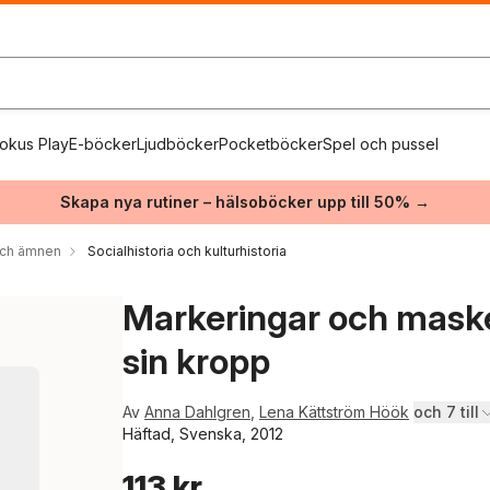
okus Play
E-böcker
Ljudböcker
Pocketböcker
Spel och pussel
Skapa nya rutiner – hälsoböcker upp till 50% →
 och ämnen
Socialhistoria och kulturhistoria
Markeringar och maskeri
sin kropp
Av
Anna Dahlgren
,
Lena Kättström Höök
och 7 till
Häftad, Svenska, 2012
113 kr