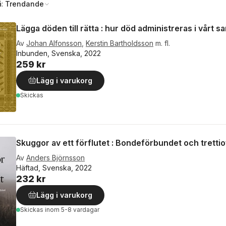
å:
Trendande
Lägga döden till rätta : hur död administreras i vårt s
Av
Johan Alfonsson
,
Kerstin Bartholdsson
m. fl.
Inbunden, Svenska, 2022
259 kr
Lägg i varukorg
Skickas
Skuggor av ett förflutet : Bondeförbundet och trettio
Av
Anders Björnsson
Häftad, Svenska, 2022
232 kr
Lägg i varukorg
Skickas
inom 5-8 vardagar