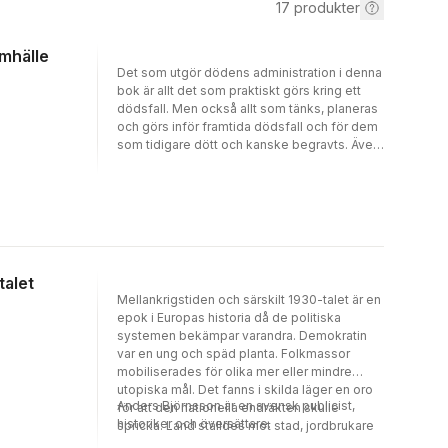
17
produkter
amhälle
Det som utgör dödens administration i denna
bok är allt det som praktiskt görs kring ett
dödsfall. Men också allt som tänks, planeras
och görs inför framtida dödsfall och för dem
som tidigare dött och kanske begravts. Även
det som görs för att hejda eller sinka ett
dödsförlopp inkluderas liksom
omhändertagandet av knäleder i metall efter
kremering. Om vi nu alla dör senare eller
möjligen förr så borde vi ge döendets
praktiska och organisatoriska omgivning en
tanke utöver de privata önskemål som vi har
talet
listat i vita arkivet. Det är det författarna avser
Mellankrigstiden och särskilt 1930-talet är en
med att lägga döden till rätta.
epok i Europas historia då de politiska
systemen bekämpar varandra. Demokratin
var en ung och späd planta. Folkmassor
mobiliserades för olika mer eller mindre
utopiska mål. Det fanns i skilda läger en oro
Anders Björnsson är en svensk publicist,
för att den nationella endräkten skulle
historiker och översättare.
spricka. Land ställdes mot stad, jordbrukare
mot fabriksarbetare. Bönder, också i Sverige,