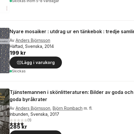
Skickas
inom 5-8 vardagar
Nyare mosaiker : utdrag ur en tänkebok : tredje saml
Av
Anders Björnsson
Häftad, Svenska, 2014
199 kr
Lägg i varukorg
Skickas
Tjänstemannen i skönlitteraturen: Bilder av goda oc
goda byråkrater
Av
Anders Björnsson
,
Björn Rombach
m. fl.
Inbunden, Svenska, 2017
(
1
)
4,0
utav 5 stjärnor. Totalt antal röster:
285 kr