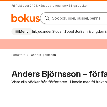
Fri frakt över 249 kr
•
Snabba leveranser
•
Billiga böcker
Sök bok, spel, pussel, penna...
Meny
Erbjudanden
Student
Topplistor
Barn & ungdom
B
Författare
Anders Björnsson
Anders Björnsson – förfa
Visar alla böcker från författaren . Handla med fri frakt
Hoppa över filtreringsmeny