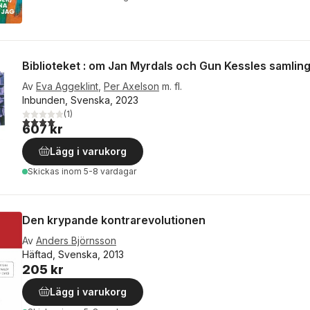
Biblioteket : om Jan Myrdals och Gun Kessles samlin
Av
Eva Aggeklint
,
Per Axelson
m. fl.
Inbunden, Svenska, 2023
(
1
)
4,0
utav 5 stjärnor. Totalt antal röster:
607 kr
Lägg i varukorg
Skickas
inom 5-8 vardagar
Den krypande kontrarevolutionen
Av
Anders Björnsson
Häftad, Svenska, 2013
205 kr
Lägg i varukorg