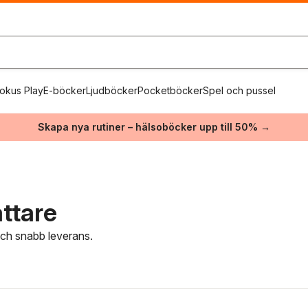
okus Play
E-böcker
Ljudböcker
Pocketböcker
Spel och pussel
Skapa nya rutiner – hälsoböcker upp till 50% →
ttare
 och snabb leverans.