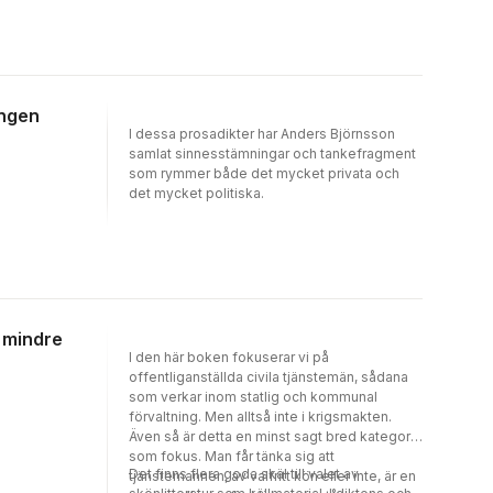
sin position som konservativ
vänsterdemokrat. Björnsson har kallats
”Sveriges suveräne fribytare” (Hans L.
Zetterberg). Han har mottagit flera priser för
sin insats som folkbildare. Mellan 1997 och
ingen
2012 var han ordförande i Svenska
Humanistiska Förbundet. Till hans senare
I dessa prosadikter har Anders Björnsson
arbeten hör en kortbiografi över den
samlat sinnesstämningar och tankefragment
österrikiske författaren Joseph Roth.
som rymmer både det mycket privata och
det mycket politiska.
h mindre
I den här boken fokuserar vi på
offentliganställda civila tjänstemän, sådana
som verkar inom statlig och kommunal
förvaltning. Men alltså inte i krigsmakten.
Även så är detta en minst sagt bred kategori
som fokus. Man får tänka sig att
Det finns flera goda skäl till valet av
tjänstemannen, av valfritt kön eller inte, är en