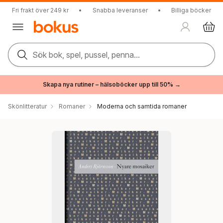
Fri frakt över 249 kr
•
Snabba leveranser
•
Billiga böcker
Sök bok, spel, pussel, penna...
Skapa nya rutiner – hälsoböcker upp till 50% →
Skönlitteratur
Romaner
Moderna och samtida romaner