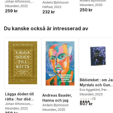
Anders Björnsson
administreras i vårt
Johan Alfonsson
,
Bondeförbundet
Anders Björnsson
Inbunden
, 2025
Kerstin Bartholdsson
Inbunden
, 2022
,
samhälle
Häftad
, 2022
och trettiotalet
250 kr
259 kr
Anders Björnsson
,
232 kr
Stefan Bohman
,
Lars-
Åke Engblom
,
Gunnar D
Hansson
,
Herman
Hoppa över listan
Du kanske också är intresserad av
Holm
,
Sven Hort
,
Susanna Karlsson
,
Stig
Montin
,
Ylva Norén
Bretzer
,
Anna Nyberg
,
Monika Olin Wikman
,
Björn Rombach
,
Åsa
Wengelin
Biblioteket : om J
Myrdals och Gun
Kessles samlingar
Eva Aggeklint
,
Per
Lägga döden till
Axelson
Inbunden
,
Stefan
, 2023
Andreas Baader,
rätta : hur död
Arvidsson
(
1
,
)
Gunnela
Hanna och jag
4,0
utav 5 stjärnor. Tota
607 kr
Björk
,
Anders
administreras i vårt
Johan Alfonsson
,
Anders Björnsson
Björnsson
,
Kjersti
Kerstin Bartholdsson
Inbunden
, 2022
,
samhälle
Inbunden
, 2025
Bosdotter
,
André
Anders Björnsson
,