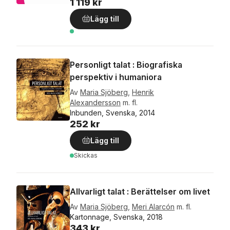
1 119 kr
Lägg till
Personligt talat : Biografiska
perspektiv i humaniora
Av
Maria Sjöberg
,
Henrik
Alexandersson
m. fl.
Inbunden, Svenska, 2014
252 kr
Lägg till
Skickas
Allvarligt talat : Berättelser om livet
Av
Maria Sjöberg
,
Meri Alarcón
m. fl.
Kartonnage, Svenska, 2018
343 kr