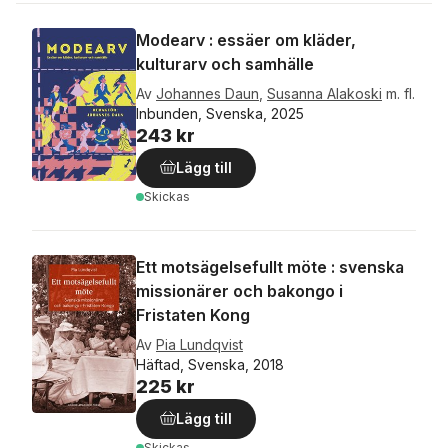
Modearv : essäer om kläder,
kulturarv och samhälle
Av
Johannes Daun
,
Susanna Alakoski
m. fl.
Inbunden, Svenska, 2025
243 kr
Lägg till
Skickas
Ett motsägelsefullt möte : svenska
missionärer och bakongo i
Fristaten Kong
Av
Pia Lundqvist
Häftad, Svenska, 2018
225 kr
Lägg till
Skickas