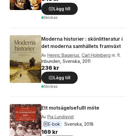
Lägg till
Skickas
Moderna historier : skönlitteratur i
det moderna samhällets framväxt
Av
Henric Bagerius
,
Carl Holmberg
m. fl.
Inbunden, Svenska, 2011
236 kr
Lägg till
Skickas
Ett motsägelsefullt möte
Av
Pia Lundqvist
E-bok
Svenska
, 
2018
169 kr