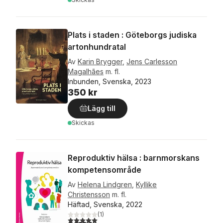
Plats i staden : Göteborgs judiska
artonhundratal
Av
Karin Brygger
,
Jens Carlesson
Magalhães
m. fl.
Inbunden, Svenska, 2023
350 kr
Lägg till
Skickas
Reproduktiv hälsa : barnmorskans
kompetensområde
Av
Helena Lindgren
,
Kyllike
Christensson
m. fl.
Häftad, Svenska, 2022
(
1
)
5,0
utav 5 stjärnor. Totalt antal röster: