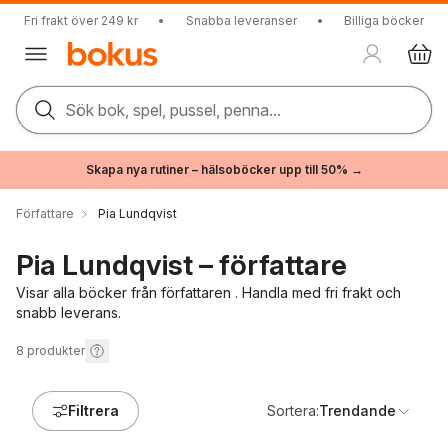
Fri frakt över 249 kr
•
Snabba leveranser
•
Billiga böcker
Sök bok, spel, pussel, penna...
Skapa nya rutiner – hälsoböcker upp till 50% →
Författare
Pia Lundqvist
Pia Lundqvist – författare
Visar alla böcker från författaren . Handla med fri frakt och
snabb leverans.
8
produkter
Filtrera
Sortera:
Trendande