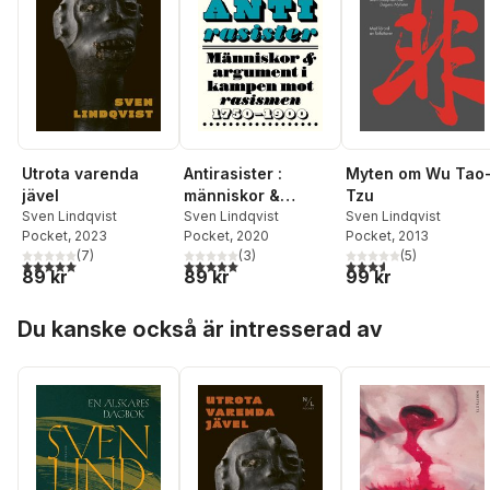
Utrota varenda
Antirasister :
Myten om Wu Tao
jävel
människor &
Tzu
Sven Lindqvist
argument i kampen
Sven Lindqvist
Sven Lindqvist
Pocket
, 2023
Pocket
, 2020
Pocket
, 2013
mot rasismen 1750-
(
7
)
(
3
)
(
5
)
1900
5,0
utav 5 stjärnor. Totalt antal röster:
5,0
utav 5 stjärnor. Totalt antal röster:
3,6
utav 5 stjärnor. Tota
89 kr
89 kr
99 kr
Hoppa över listan
Du kanske också är intresserad av