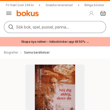
Fri frakt över 249 kr
•
Snabba leveranser
•
Billiga böcker
Sök bok, spel, pussel, penna...
Skapa nya rutiner – hälsoböcker upp till 50% →
Biografier
Sanna berättelser