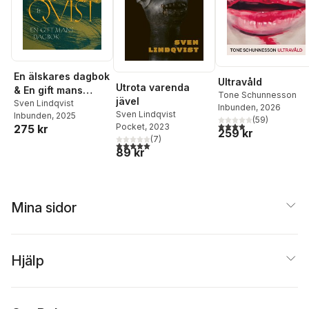
En älskares dagbok
Ultravåld
Utrota varenda
& En gift mans
Tone Schunnesson
jävel
dagbok
Sven Lindqvist
Inbunden
, 2026
Sven Lindqvist
Inbunden
, 2025
(
59
)
3,9
utav 5 stjärnor. Tota
Pocket
, 2023
275 kr
259 kr
(
7
)
5,0
utav 5 stjärnor. Totalt antal röster:
89 kr
Mina sidor
Hjälp