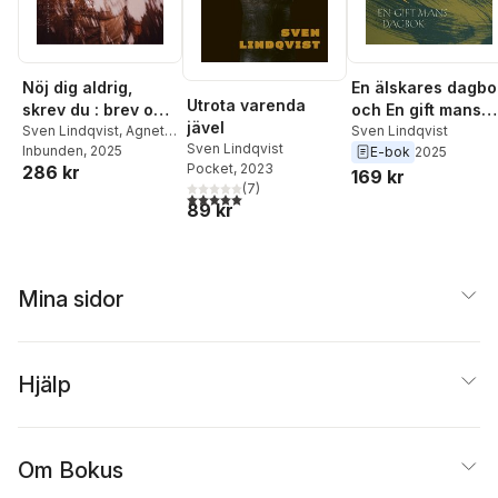
Nöj dig aldrig,
En älskares dagbo
Utrota varenda
skrev du : brev om
och En gift mans
jävel
arbete, samhälle
Sven Lindqvist
,
Agneta
dagbok
Sven Lindqvist
Sven Lindqvist
Stark
Inbunden
, 2025
E-bok
2025
och kärlek 1978-
Pocket
, 2023
286 kr
169 kr
1986
(
7
)
5,0
utav 5 stjärnor. Totalt antal röster:
89 kr
Mina sidor
Hjälp
Om Bokus