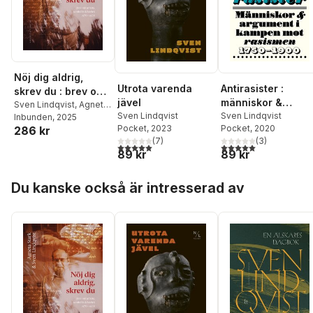
Nöj dig aldrig,
Utrota varenda
Antirasister :
skrev du : brev om
jävel
människor &
arbete, samhälle
Sven Lindqvist
,
Agneta
Sven Lindqvist
argument i kampe
Sven Lindqvist
Stark
Inbunden
, 2025
och kärlek 1978-
Pocket
, 2023
Pocket
, 2020
286 kr
mot rasismen 175
1986
(
7
)
(
3
)
1900
5,0
utav 5 stjärnor. Totalt antal röster:
5,0
utav 5 stjärnor. Tota
89 kr
89 kr
Hoppa över listan
Du kanske också är intresserad av