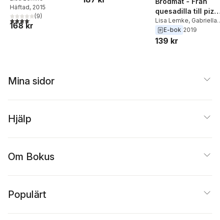
Brödmat - Från
Häftad
, 2015
quesadilla till pizz
(
9
)
4,1
utav 5 stjärnor. Totalt antal röster:
och brödmat
Lisa Lemke
,
Gabriella
168 kr
Sahlin
E-bok
2019
139 kr
Mina sidor
Hjälp
Om Bokus
Populärt