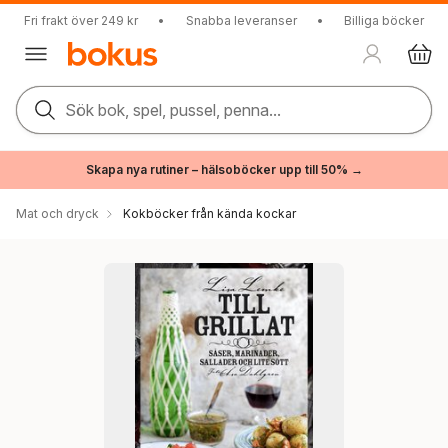
Fri frakt över 249 kr
•
Snabba leveranser
•
Billiga böcker
Sök bok, spel, pussel, penna...
Skapa nya rutiner – hälsoböcker upp till 50% →
Mat och dryck
Kokböcker från kända kockar