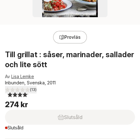
Provläs
Till grillat : såser, marinader, sallader
och lite sött
Av
Lisa Lemke
Inbunden, Svenska, 2011
(
13
)
4,1
utav 5 stjärnor. Totalt antal röster:
274 kr
Slutsåld
Slutsåld