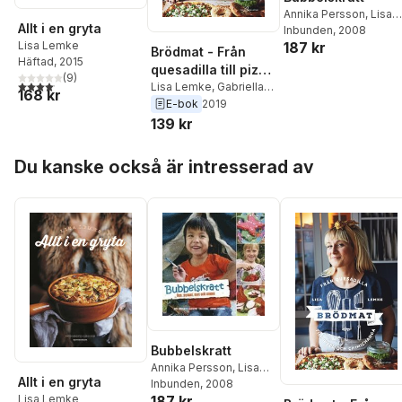
Annika Persson
,
Lisa
Allt i en gryta
Lemke
Inbunden
, 2008
187 kr
Lisa Lemke
Brödmat - Från
Häftad
, 2015
quesadilla till pizza
(
9
)
4,1
utav 5 stjärnor. Totalt antal röster:
och brödmat
Lisa Lemke
,
Gabriella
168 kr
Sahlin
E-bok
2019
139 kr
Hoppa över listan
Du kanske också är intresserad av
Bubbelskratt
Annika Persson
,
Lisa
Allt i en gryta
Lemke
Inbunden
, 2008
187 kr
Lisa Lemke