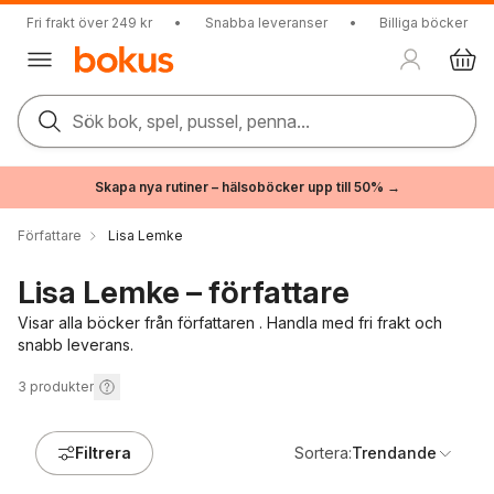
Fri frakt över 249 kr
•
Snabba leveranser
•
Billiga böcker
Sök bok, spel, pussel, penna...
Skapa nya rutiner – hälsoböcker upp till 50% →
Författare
Lisa Lemke
Lisa Lemke – författare
Visar alla böcker från författaren . Handla med fri frakt och
snabb leverans.
3
produkter
Filtrera
Sortera:
Trendande