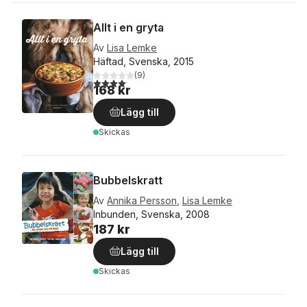
Allt i en gryta
Av
Lisa Lemke
Häftad, Svenska, 2015
(
9
)
4,1
utav 5 stjärnor. Totalt antal röster:
168 kr
Lägg till
Skickas
Bubbelskratt
Av
Annika Persson
,
Lisa Lemke
Inbunden, Svenska, 2008
187 kr
Lägg till
Skickas