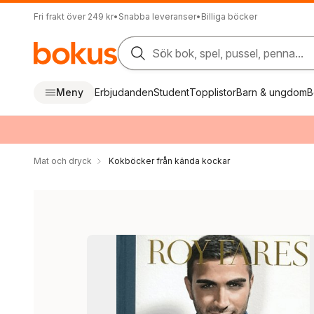
Fri frakt över 249 kr
•
Snabba leveranser
•
Billiga böcker
Sök bok, spel, pussel, penna...
Meny
Erbjudanden
Student
Topplistor
Barn & ungdom
B
Mat och dryck
Kokböcker från kända kockar