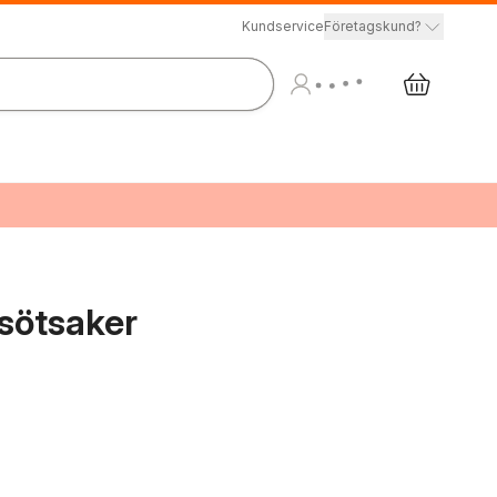
Kundservice
Företagskund?
 sötsaker