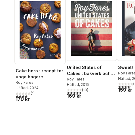
United States of
Sweet!
Cake hero : recept för
Cakes : bakverk och
Roy Fare
unga bagare
Häftad
, 
sötsaker från den
Roy Fares
Roy Fares
(
Häftad
, 2015
amerikanska
4,3
utav 5 
Häftad
, 2024
159 kr
(
10
)
västkusten
4,7
utav 5 stjärnor. Totalt antal röster:
(
1
)
169 kr
4,0
utav 5 stjärnor. Totalt antal röster:
170 kr