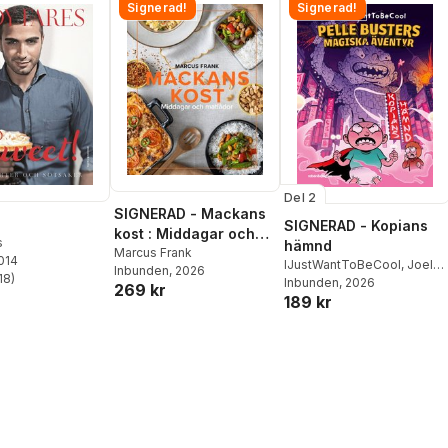
Signerad!
Signerad!
Del 2
SIGNERAD - Mackans
SIGNERAD - Kopians
kost : Middagar och
s
hämnd
matlådor
Marcus Frank
2014
IJustWantToBeCool
,
Joel
Inbunden
, 2026
18
)
Adolphson
Inbunden
, 2026
,
Emil Ejdemo
stjärnor. Totalt antal röster:
269 kr
189 kr
Beer
,
Victor Beer