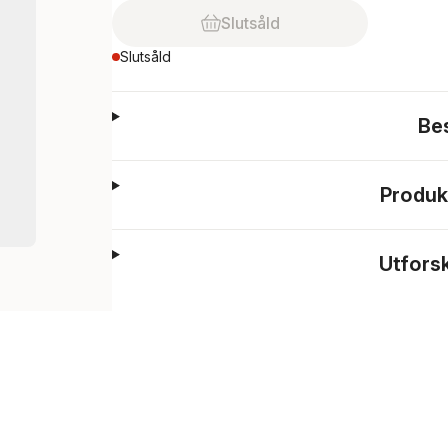
Slutsåld
Slutsåld
Be
Produk
Utfors