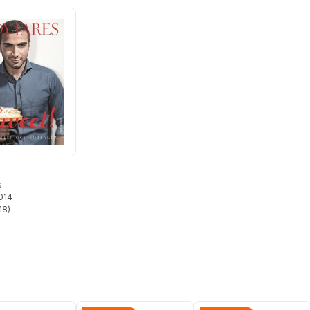
s
2014
18
)
stjärnor. Totalt antal röster: