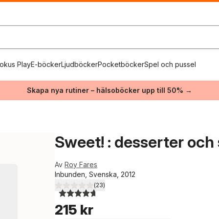
okus Play
E-böcker
Ljudböcker
Pocketböcker
Spel och pussel
Skapa nya rutiner – hälsoböcker upp till 50% →
Sweet! : desserter och
Av
Roy Fares
Inbunden, Svenska, 2012
(
23
)
4,7
utav 5 stjärnor. Totalt antal röster:
215 kr