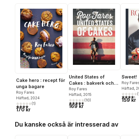
United States of
Sweet!
Cake hero : recept för
Cakes : bakverk och
Roy Fare
unga bagare
Häftad
, 
sötsaker från den
Roy Fares
Roy Fares
(
Häftad
, 2015
amerikanska
4,3
utav 5 
Häftad
, 2024
159 kr
(
10
)
västkusten
4,7
utav 5 stjärnor. Totalt antal röster:
(
1
)
169 kr
4,0
utav 5 stjärnor. Totalt antal röster:
170 kr
Hoppa över listan
Du kanske också är intresserad av