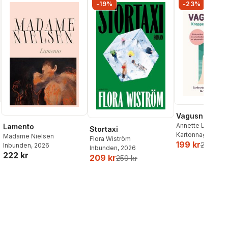
-19%
-23%
Vagusnerven
Annette Løno
,
To
Lamento
Stortaxi
Kartonnage
, 202
Madame Nielsen
Flora Wiström
199 kr
259 kr
Inbunden
, 2026
Inbunden
, 2026
222 kr
209 kr
259 kr