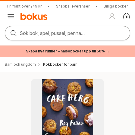
Fri frakt över 249 kr
•
Snabba leveranser
•
Billiga böcker
Sök bok, spel, pussel, penna...
Skapa nya rutiner – hälsoböcker upp till 50% →
Barn och ungdom
Kokböcker för barn