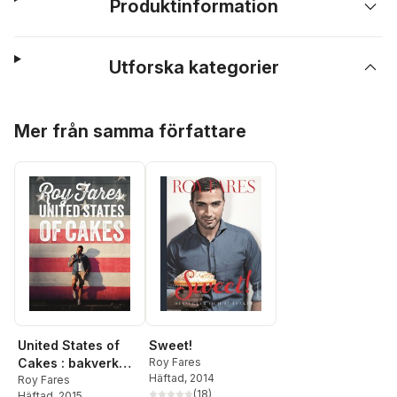
Produktinformation
Utforska kategorier
Hoppa över listan
Mer från samma författare
United States of
Sweet!
Cakes : bakverk
Roy Fares
Häftad
, 2014
och sötsaker från
Roy Fares
(
18
)
Häftad
, 2015