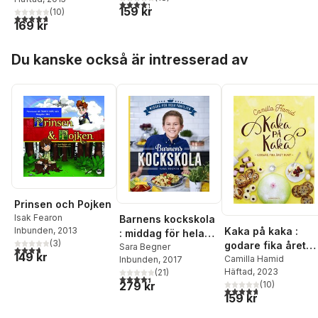
den amerikanska
4,3
utav 5 stjärnor. Totalt antal röster:
159 kr
(
10
)
västkusten
4,7
utav 5 stjärnor. Totalt antal röster:
169 kr
Hoppa över listan
Du kanske också är intresserad av
Prinsen och Pojken
Isak Fearon
Barnens kockskola
Inbunden
, 2013
Kaka på kaka :
: middag för hela
(
3
)
godare fika året
familjen
Sara Begner
3,7
utav 5 stjärnor. Totalt antal röster:
149 kr
runt
Camilla Hamid
Inbunden
, 2017
Häftad
, 2023
(
21
)
4,4
utav 5 stjärnor. Totalt antal röster:
279 kr
(
10
)
4,7
utav 5 stjärnor. Tota
159 kr