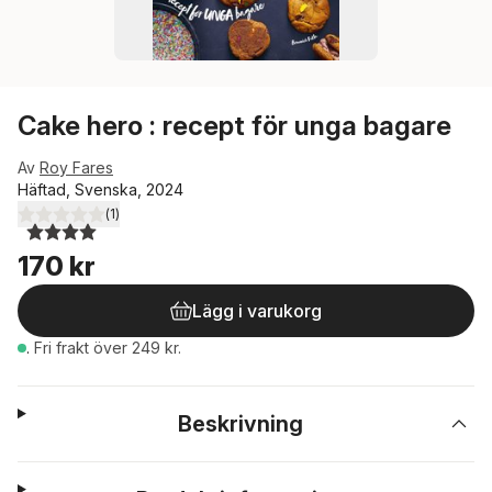
Cake hero : recept för unga bagare
Av
Roy Fares
Häftad, Svenska, 2024
(
1
)
4,0
utav 5 stjärnor. Totalt antal röster:
170 kr
Lägg i varukorg
.
Fri frakt över 249 kr.
Beskrivning