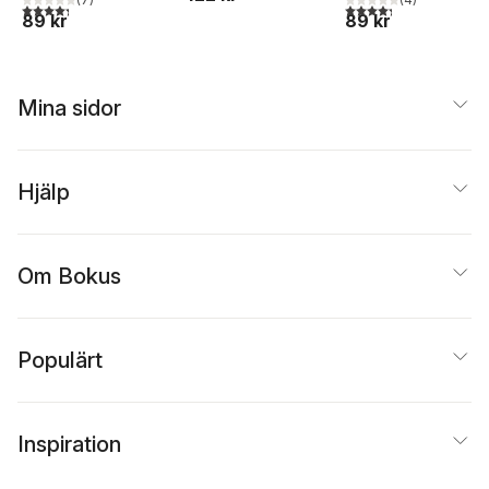
4,3
utav 5 stjärnor. Totalt antal röster:
4,3
utav 5 stjärnor. Tota
89 kr
89 kr
Mina sidor
Hjälp
Om Bokus
Populärt
Inspiration