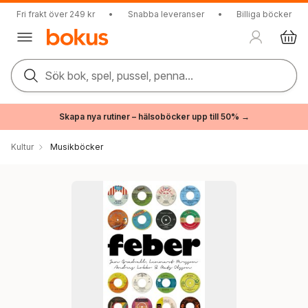
Fri frakt över 249 kr
•
Snabba leveranser
•
Billiga böcker
Sök bok, spel, pussel, penna...
Skapa nya rutiner – hälsoböcker upp till 50% →
Kultur
Musikböcker