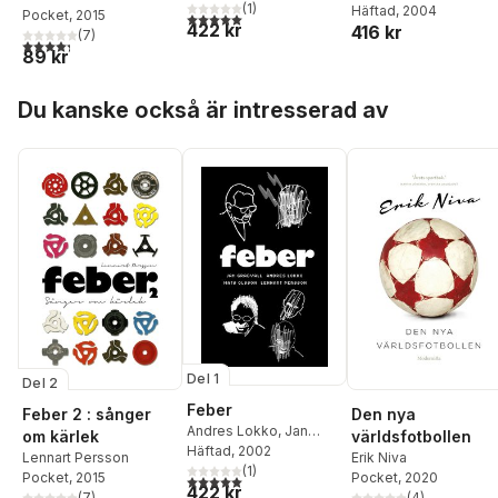
Persson
,
(
1
Mats Olsson
)
Häftad
, 2004
Pocket
, 2015
5,0
utav 5 stjärnor. Totalt antal röster:
422 kr
416 kr
(
7
)
4,3
utav 5 stjärnor. Totalt antal röster:
89 kr
Hoppa över listan
Du kanske också är intresserad av
Del 1
Del 2
Feber
Feber 2 : sånger
Den nya
Andres Lokko
,
Jan
om kärlek
världsfotbollen
Gradval
Häftad
, 2002
,
Lennart
Lennart Persson
Erik Niva
Persson
,
(
1
Mats Olsson
)
Pocket
, 2015
Pocket
, 2020
5,0
utav 5 stjärnor. Totalt antal röster:
422 kr
(
7
)
(
4
)