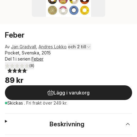
Feber
Av
Jan Gradvall
,
Andres Lokko
och 2 till
Pocket, Svenska, 2015
Del 1 i serien
Feber
(
8
)
4,1
utav 5 stjärnor. Totalt antal röster:
89 kr
Lägg i varukorg
Skickas
.
Fri frakt över 249 kr.
Beskrivning