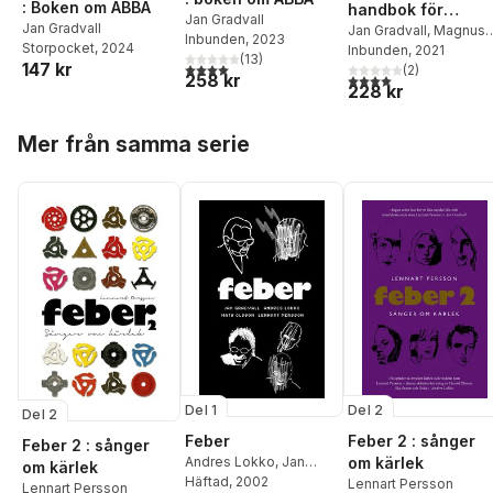
: Boken om ABBA
handbok för
Jan Gradvall
Jan Gradvall
nytänkande
Jan Gradvall
,
Magnus
Inbunden
, 2023
Storpocket
, 2024
Lindkvist
Inbunden
, 2021
(
13
)
147 kr
4,0
utav 5 stjärnor. Totalt antal röster:
(
2
)
258 kr
4,0
utav 5 stjärnor. Tota
228 kr
Hoppa över listan
Mer från samma serie
Del 1
Del 2
Del 2
Feber
Feber 2 : sånger
Feber 2 : sånger
Andres Lokko
,
Jan
om kärlek
om kärlek
Gradval
Häftad
, 2002
,
Lennart
Lennart Persson
Lennart Persson