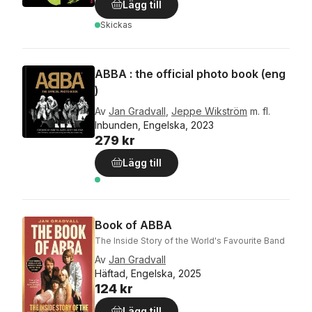
Lägg till
Skickas
ABBA : the official photo book (eng
)
Av
Jan Gradvall
,
Jeppe Wikström
m. fl.
Inbunden, Engelska, 2023
279 kr
Lägg till
Book of ABBA
The Inside Story of the World's Favourite Band
Av
Jan Gradvall
Häftad, Engelska, 2025
124 kr
Lägg till