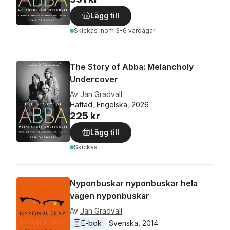
Lägg till
Skickas
inom 3-6 vardagar
The Story of Abba: Melancholy
Undercover
Av
Jan Gradvall
Häftad, Engelska, 2026
225 kr
Lägg till
Skickas
Nyponbuskar nyponbuskar hela
vägen nyponbuskar
Av
Jan Gradvall
E-bok
Svenska
, 
2014