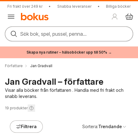
Fri frakt över 249 kr
•
Snabba leveranser
•
Billiga böcker
Sök bok, spel, pussel, penna...
Skapa nya rutiner – hälsoböcker upp till 50% →
Författare
Jan Gradvall
Jan Gradvall – författare
Visar alla böcker från författaren . Handla med fri frakt och
snabb leverans.
19
produkter
Filtrera
Sortera:
Trendande