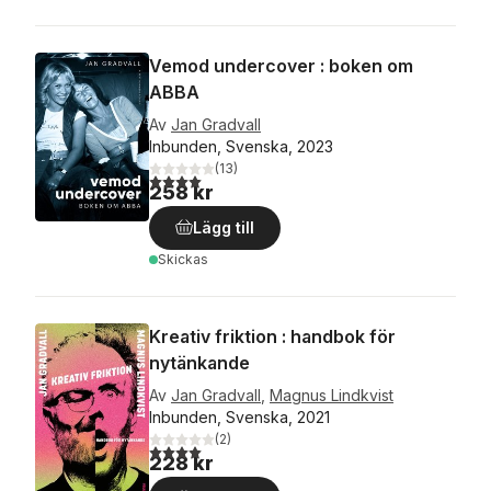
Vemod undercover : boken om
ABBA
Av
Jan Gradvall
Inbunden, Svenska, 2023
(
13
)
4,0
utav 5 stjärnor. Totalt antal röster:
258 kr
Lägg till
Skickas
Kreativ friktion : handbok för
nytänkande
Av
Jan Gradvall
,
Magnus Lindkvist
Inbunden, Svenska, 2021
(
2
)
4,0
utav 5 stjärnor. Totalt antal röster:
228 kr