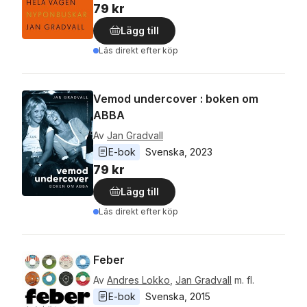
79 kr
Lägg till
Läs direkt efter köp
Vemod undercover : boken om
ABBA
Av
Jan Gradvall
E-bok
Svenska
, 
2023
79 kr
Lägg till
Läs direkt efter köp
Feber
Av
Andres Lokko
,
Jan Gradvall
m. fl.
E-bok
Svenska
, 
2015