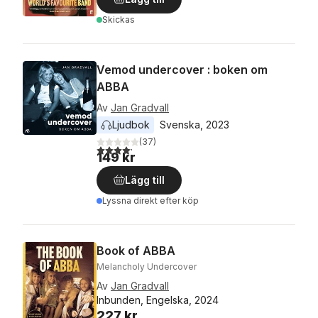
Skickas
Vemod undercover : boken om
ABBA
Av
Jan Gradvall
Ljudbok
Svenska
, 
2023
(
37
)
4,2
utav 5 stjärnor. Totalt antal röster:
149 kr
Lägg till
Lyssna direkt efter köp
Book of ABBA
Melancholy Undercover
Av
Jan Gradvall
Inbunden, Engelska, 2024
227 kr