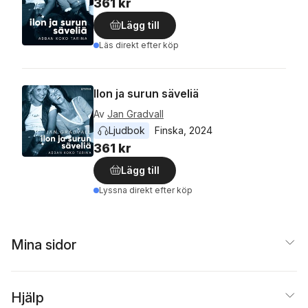
361 kr
Lägg till
Läs direkt efter köp
Ilon ja surun säveliä
Av
Jan Gradvall
Ljudbok
Finska
, 
2024
361 kr
Lägg till
Lyssna direkt efter köp
Mina sidor
Hjälp