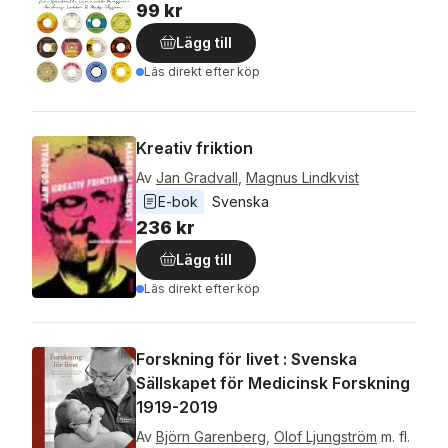
99 kr
Lägg till
Läs direkt efter köp
Kreativ friktion
Av
Jan Gradvall
,
Magnus Lindkvist
E-bok
Svenska
236 kr
Lägg till
Läs direkt efter köp
Forskning för livet : Svenska
Sällskapet för Medicinsk Forskning
1919-2019
Av
Björn Garenberg
,
Olof Ljungström
m. fl.