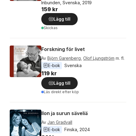
Inbunden, Svenska, 2019
159 kr
Lägg till
Skickas
Forskning för livet
Av
Björn Garenberg
,
Olof Ljungström
m. fl.
E-bok
Svenska
119 kr
Lägg till
Läs direkt efter köp
Ilon ja surun säveliä
Av
Jan Gradvall
E-bok
Finska
, 
2024