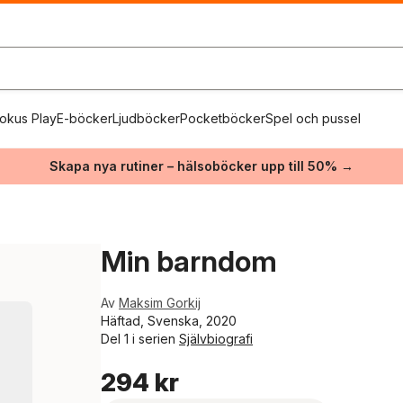
okus Play
E-böcker
Ljudböcker
Pocketböcker
Spel och pussel
Skapa nya rutiner – hälsoböcker upp till 50% →
Min barndom
Av
Maksim Gorkij
Häftad, Svenska, 2020
Del 1 i serien
Självbiografi
294 kr