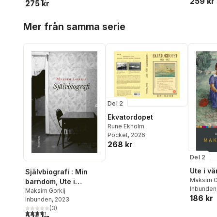
259 kr
275 kr
Hoppa över listan
Mer från samma serie
Del 2
Ekvatordopet
Rune Ekholm
Pocket
, 2026
268 kr
Del 2
Ute i vä
Självbiografi : Min
Maksim G
barndom, Ute i
Inbunden
världen, Mina
Maksim Gorkij
186 kr
Inbunden
, 2023
universitet
(
3
)
4,3
utav 5 stjärnor. Totalt antal röster: