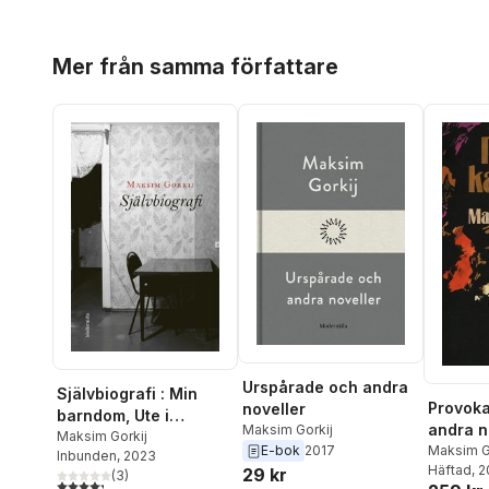
Hoppa över listan
Mer från samma författare
Urspårade och andra
Självbiografi : Min
Provoka
noveller
barndom, Ute i
andra n
Maksim Gorkij
världen, Mina
Maksim Gorkij
E-bok
2017
Maksim G
Inbunden
, 2023
universitet
Häftad
, 
29 kr
(
3
)
4,3
utav 5 stjärnor. Totalt antal röster: