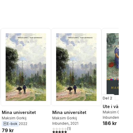
Del 2
Ute i världen
Mina universitet
Mina universitet
Maksim Gorkij
Inbunden
, 2027
Maksim Gorkij
Maksim Gorkij
186 kr
Inbunden
, 2021
E-bok
2022
(
1
)
79 kr
5,0
utav 5 stjärnor. Totalt antal röster: