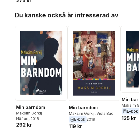
275 kr
Hoppa över listan
Du kanske också är intresserad av
Min ba
Maksim G
Min barndom
Min barndom
E-bok
Maksim Gorkij
Maksim Gorkij
,
Viola Bao
135 kr
Häftad
, 2018
E-bok
2019
292 kr
119 kr