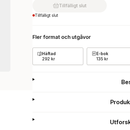
Tillfälligt slut
Tillfälligt slut
Fler format och utgåvor
Häftad
E-bok
292 kr
135 kr
Be
Produk
Utfors