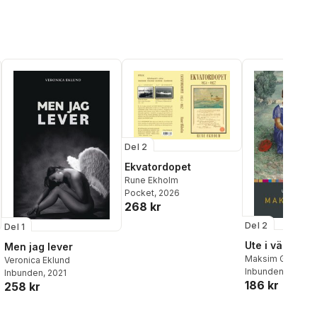
Del 2
Ekvatordopet
Rune Ekholm
Pocket
, 2026
268 kr
Del 2
Del 1
Ute i världen
Men jag lever
Maksim Gorkij
Veronica Eklund
Inbunden
, 2027
Inbunden
, 2021
186 kr
258 kr
al röster: