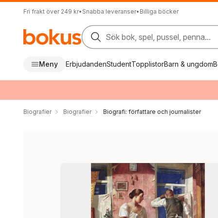
Fri frakt över 249 kr
•
Snabba leveranser
•
Billiga böcker
Sök bok, spel, pussel, penna...
Meny
Erbjudanden
Student
Topplistor
Barn & ungdom
B
Biografier
Biografier
Biografi: författare och journalister