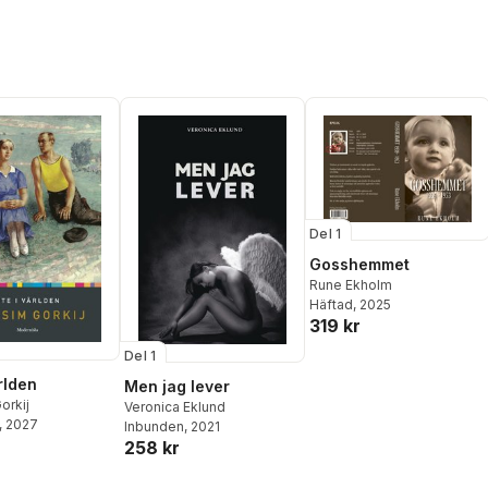
Del 1
Gosshemmet
Rune Ekholm
Häftad
, 2025
319 kr
Del 1
rlden
Men jag lever
orkij
Veronica Eklund
, 2027
Inbunden
, 2021
258 kr