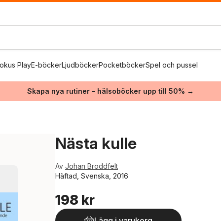
okus Play
E-böcker
Ljudböcker
Pocketböcker
Spel och pussel
Skapa nya rutiner – hälsoböcker upp till 50% →
Nästa kulle
Av
Johan Broddfelt
Häftad, Svenska, 2016
198 kr
Lägg i varukorg