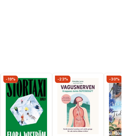
-19%
-23%
-30%