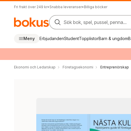
Fri frakt över 249 kr
•
Snabba leveranser
•
Billiga böcker
Sök bok, spel, pussel, penna...
Meny
Erbjudanden
Student
Topplistor
Barn & ungdom
B
Ekonomi och Ledarskap
Företagsekonomi
Entreprenörskap