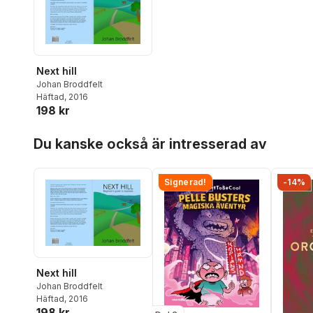
Next hill
Johan Broddfelt
Häftad
, 2016
198 kr
Hoppa över listan
Du kanske också är intresserad av
Signerad!
-14%
Next hill
Johan Broddfelt
Häftad
, 2016
198 kr