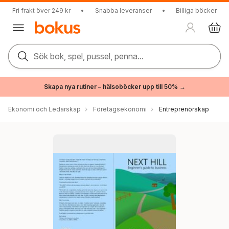
Fri frakt över 249 kr
•
Snabba leveranser
•
Billiga böcker
Sök bok, spel, pussel, penna...
Skapa nya rutiner – hälsoböcker upp till 50% →
Ekonomi och Ledarskap
Företagsekonomi
Entreprenörskap