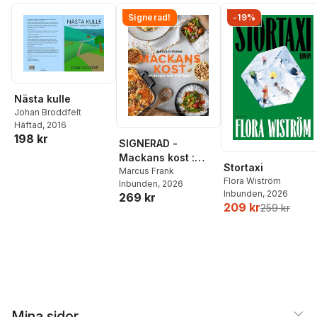
Signerad!
-19%
Nästa kulle
Johan Broddfelt
Häftad
, 2016
198 kr
SIGNERAD -
Mackans kost :
Stortaxi
Middagar och
Marcus Frank
Flora Wiström
Inbunden
, 2026
matlådor
Inbunden
, 2026
269 kr
209 kr
259 kr
Mina sidor