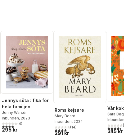
Jennys söta : fika för
hela familjen
Vår kokbok bu
Roms kejsare
Jenny Warsén
Sara Begner
Mary Beard
Inbunden
, 2023
Inbunden
, 2024
Inbunden
, 2024
al röster:
(
4
)
(
18
)
4,0
utav 5 stjärnor. Totalt antal röster:
(
14
)
4,3
utav 5 stjärnor
295 kr
4,1
utav 5 stjärnor. Totalt antal röster:
345 kr
291 kr