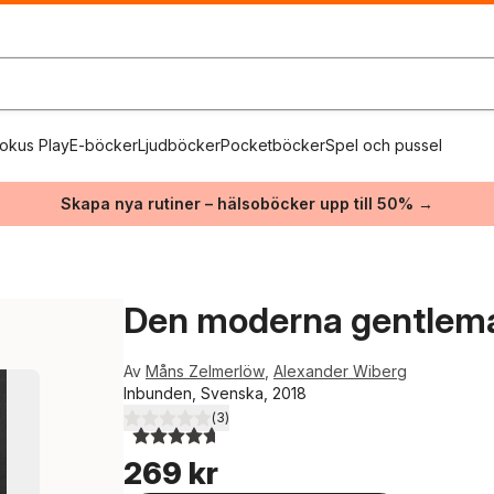
okus Play
E-böcker
Ljudböcker
Pocketböcker
Spel och pussel
Skapa nya rutiner – hälsoböcker upp till 50% →
Den moderna gentlem
Av
Måns Zelmerlöw
,
Alexander Wiberg
Inbunden, Svenska, 2018
(
3
)
4,7
utav 5 stjärnor. Totalt antal röster:
269 kr