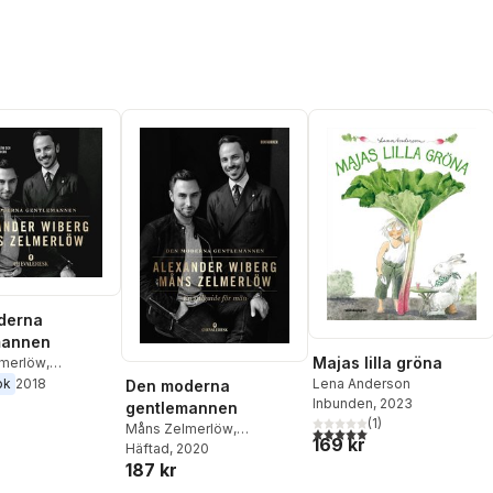
derna
mannen
Majas lilla gröna
merlöw
,
r Wiberg
Lena Anderson
ok
2018
Den moderna
Inbunden
, 2023
gentlemannen
(
1
)
Måns Zelmerlöw
,
5,0
utav 5 stjärnor. Totalt ant
169 kr
Alexander Wiberg
Häftad
, 2020
,
Robin
187 kr
Ehlde