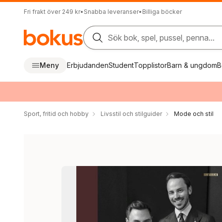
Fri frakt över 249 kr
•
Snabba leveranser
•
Billiga böcker
Sök bok, spel, pussel, penna...
Meny
Erbjudanden
Student
Topplistor
Barn & ungdom
B
Sport, fritid och hobby
Livsstil och stilguider
Mode och stil