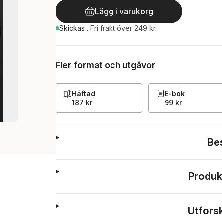
Lägg i varukorg
Skickas
.
Fri frakt över 249 kr.
Fler format och utgåvor
Häftad
E-bok
187 kr
99 kr
Be
Produk
Utfors