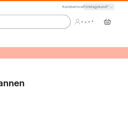
Kundservice
Företagskund?
annen