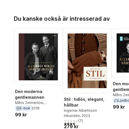
Hoppa över listan
Du kanske också är intresserad av
Den mo
gentle
Den moderna
Måns Zel
gentlemannen
Stil : tidlös, elegant,
Alexande
Ljudb
Måns Zelmerlöw
,
hållbar
99 kr
Alexander Wiberg
E-bok
2018
Ingemar Albertsson
99 kr
Inbunden
, 2023
(
7
)
3,7
utav 5 stjärnor. Totalt antal röster:
279 kr