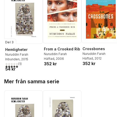
Del 3
Crossbones
From a Crooked Rib
Hemligheter
Nuruddin Farah
Nuruddin Farah
Nuruddin Farah
Häftad
, 2012
Häftad
, 2006
Inbunden
, 2015
352 kr
352 kr
(
1
)
5,0
utav 5 stjärnor. Totalt antal röster:
54 kr
Hoppa över listan
Mer från samma serie