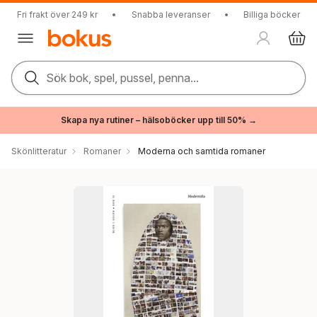
Fri frakt över 249 kr
•
Snabba leveranser
•
Billiga böcker
Sök bok, spel, pussel, penna...
Skapa nya rutiner – hälsoböcker upp till 50% →
Skönlitteratur
Romaner
Moderna och samtida romaner