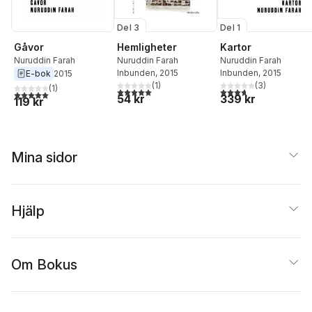
Del 3
Del 1
Gåvor
Hemligheter
Kartor
Nuruddin Farah
Nuruddin Farah
Nuruddin Farah
Inbunden
, 2015
Inbunden
, 2015
E-bok
2015
(
1
)
(
3
)
(
1
)
5,0
utav 5 stjärnor. Totalt antal röster:
3,7
utav 5 stjärnor. Tota
5,0
utav 5 stjärnor. Totalt antal röster:
54 kr
339 kr
119 kr
Mina sidor
Hjälp
Om Bokus