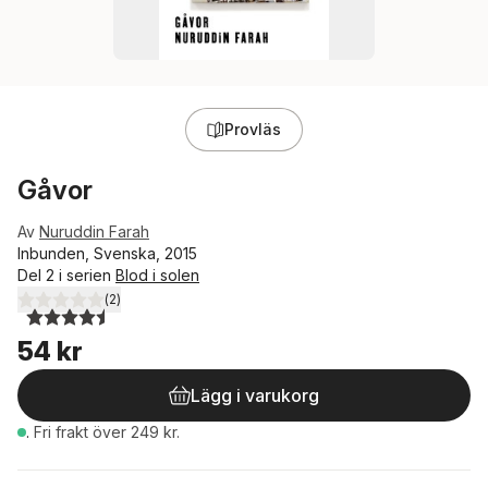
Provläs
Gåvor
Av
Nuruddin Farah
Inbunden, Svenska, 2015
Del 2 i serien
Blod i solen
(
2
)
4,5
utav 5 stjärnor. Totalt antal röster:
54 kr
Lägg i varukorg
.
Fri frakt över 249 kr.