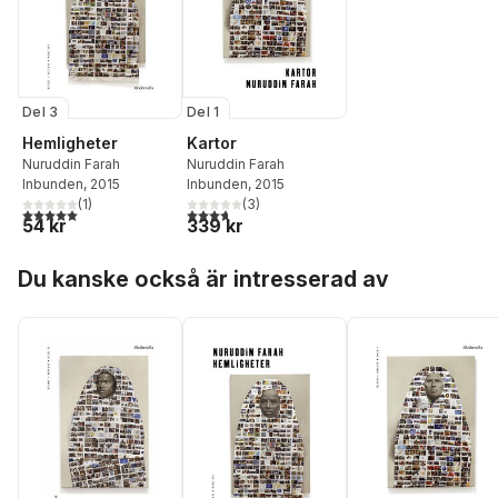
Del 3
Del 1
Hemligheter
Kartor
Nuruddin Farah
Nuruddin Farah
Inbunden
, 2015
Inbunden
, 2015
(
1
)
(
3
)
5,0
utav 5 stjärnor. Totalt antal röster:
3,7
utav 5 stjärnor. Totalt antal röster:
54 kr
339 kr
Hoppa över listan
Du kanske också är intresserad av