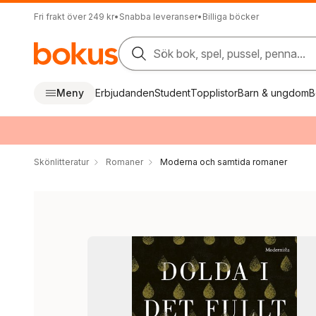
Fri frakt över 249 kr
•
Snabba leveranser
•
Billiga böcker
Sök bok, spel, pussel, penna...
Meny
Erbjudanden
Student
Topplistor
Barn & ungdom
B
Skönlitteratur
Romaner
Moderna och samtida romaner