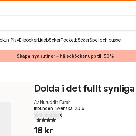
okus Play
E-böcker
Ljudböcker
Pocketböcker
Spel och pussel
Skapa nya rutiner – hälsoböcker upp till 50% →
Dolda i det fullt synliga
Av
Nuruddin Farah
Inbunden, Svenska, 2016
(
1
)
4,0
utav 5 stjärnor. Totalt antal röster:
18 kr