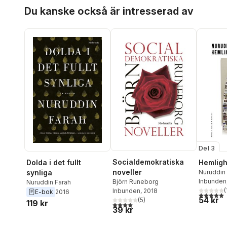
Hoppa över listan
Du kanske också är intresserad av
Del 3
Socialdemokratiska
Dolda i det fullt
Hemligh
noveller
synliga
Nuruddin
Inbunden
Björn Runeborg
Nuruddin Farah
(
Inbunden
, 2018
E-bok
2016
5,0
utav 5 
54 kr
(
5
)
119 kr
4,0
utav 5 stjärnor. Totalt antal röster:
39 kr