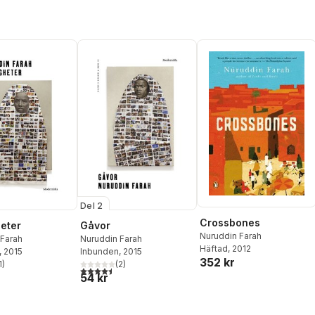
Del 2
Crossbones
eter
Gåvor
Nuruddin Farah
 Farah
Nuruddin Farah
Häftad
, 2012
, 2015
Inbunden
, 2015
352 kr
1
)
(
2
)
stjärnor. Totalt antal röster:
4,5
utav 5 stjärnor. Totalt antal röster:
54 kr