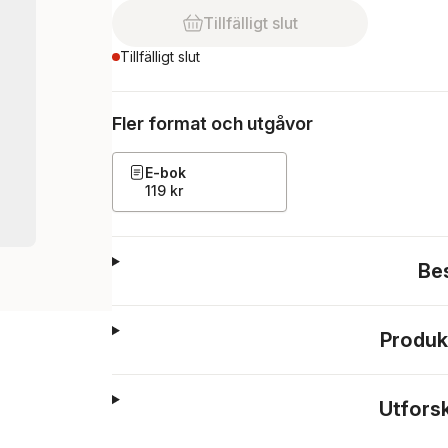
Tillfälligt slut
Tillfälligt slut
Fler format och utgåvor
E-bok
119 kr
Be
Produk
Utfors