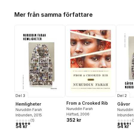
Hoppa över listan
Mer från samma författare
Del 3
Del 2
From a Crooked Rib
Hemligheter
Gåvor
Nuruddin Farah
Nuruddin Farah
Nuruddin
Häftad
, 2006
Inbunden
, 2015
Inbunden
352 kr
(
1
)
(
5,0
utav 5 stjärnor. Totalt antal röster:
4,5
utav 5 
54 kr
54 kr