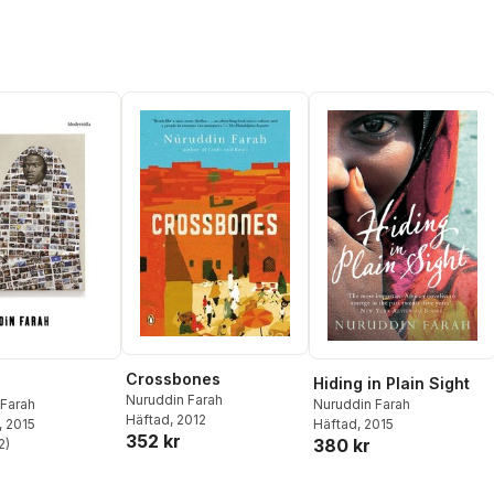
Crossbones
Hiding in Plain Sight
Nuruddin Farah
 Farah
Nuruddin Farah
Häftad
, 2012
, 2015
Häftad
, 2015
352 kr
380 kr
2
)
stjärnor. Totalt antal röster: