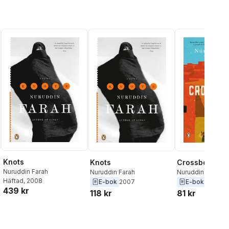
Knots
Knots
Crossbones
Nuruddin Farah
Nuruddin Farah
Nuruddin Farah
Häftad
, 2008
E-bok
2007
E-bok
2011
439 kr
118 kr
81 kr